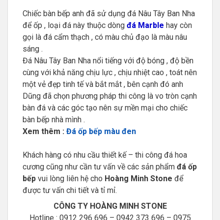
Chiếc bàn bếp anh đã sử dụng đá Nâu Tây Ban Nha
để ốp , loại đá này thuộc dòng
đá Marble
hay còn
gọi là đá cẩm thạch , có màu chủ đạo là màu nâu
sáng .
Đá Nâu Tây Ban Nha nổi tiếng với độ bóng , độ bền
cùng với khả năng chịu lực , chịu nhiệt cao , toát nên
một vẻ đẹp tinh tế và bắt mắt , bên cạnh đó anh
Dũng đã chọn phương pháp thi công là vo tròn cạnh
bàn đá và các góc tạo nên sự mền mại cho chiếc
bàn bếp nhà mình .
Xem thêm :
Đá ốp bếp màu đen
Khách hàng có nhu cầu thiết kế – thi công đá hoa
cương cũng như cần tư vấn về các sản phẩm
đá ốp
bếp
vui lòng liên hệ cho
Hoàng Minh Stone
để
được tư vấn chi tiết và tỉ mỉ.
CÔNG TY HOÀNG MINH STONE
Hotline : 0912 296 696 – 0942 373 696 – 0975