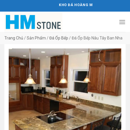
Bỏ
KHO ĐÁ HOÀNG MINH STONE
qua
nội
dung
Trang Chủ
/
Sản Phẩm
/
Đá Ốp Bếp
/
Đá Ốp Bếp Nâu Tây Ban Nha