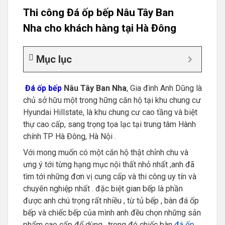
Thi công Đá ốp bếp Nâu Tây Ban
Nha cho khách hàng tại Hà Đông
Mục lục
Đá ốp bếp
Nâu Tây Ban Nha
, Gia đình Anh Dũng là
chủ sở hữu một trong hững căn hộ tại khu chung cư
Hyundai Hillstate, là khu chung cư cao tầng và biệt
thự cao cấp, sang trọng tọa lạc tại trung tâm Hành
chính TP Hà Đông, Hà Nội .
Với mong muốn có một căn hộ thật chỉnh chu và
ưng ý tới từng hạng mục nội thất nhỏ nhất ,anh đã
tìm tới những đơn vị cung cấp và thi công uy tín và
chuyên nghiệp nhất . đặc biệt gian bếp là phần
được anh chú trọng rất nhiều , từ tủ bếp , bàn đá ốp
bếp và chiếc bếp của mình anh đều chọn những sản
phẩm cao cấp để dùng . trong đó chiếc bàn
đá ốp