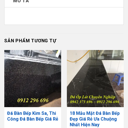
MÔ TẢ
SẢN PHẨM TƯƠNG TỰ
Đá Bàn Bếp Kim Sa, Thi
18 Mẫu Mặt Đá Bàn Bếp
Công Đá Bàn Bếp Giá Rẻ
Đẹp Giá Rẻ Ưa Chuộng
Nhất Hiện Nay