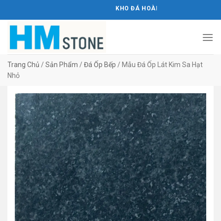
Bỏ
KHO ĐÁ HOÀNG MINH STONE
qua
nội
dung
Trang Chủ
/
Sản Phẩm
/
Đá Ốp Bếp
/
Mẫu Đá Ốp Lát Kim Sa Hạt
Nhỏ