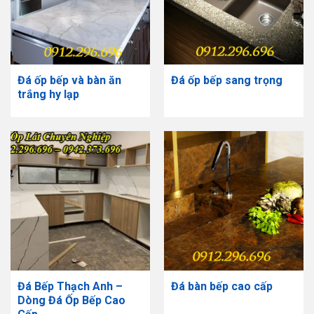
Đá ốp bếp và bàn ăn
Đá ốp bếp sang trọng
trắng hy lạp
Đá Bếp Thạch Anh –
Đá bàn bếp cao cấp
Dòng Đá Ốp Bếp Cao