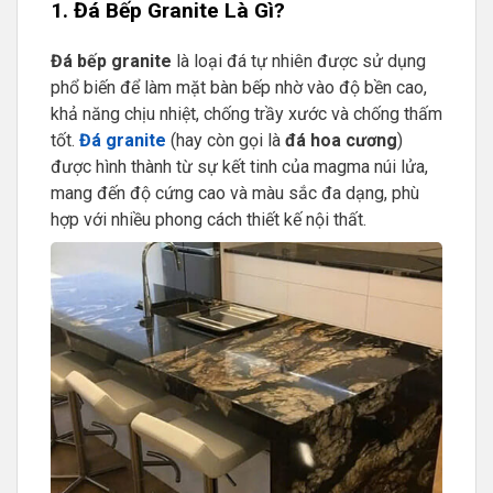
1. Đá Bếp Granite Là Gì?
Đá bếp granite
là loại đá tự nhiên được sử dụng
phổ biến để làm mặt bàn bếp nhờ vào độ bền cao,
khả năng chịu nhiệt, chống trầy xước và chống thấm
tốt.
Đá granite
(hay còn gọi là
đá hoa cương
)
được hình thành từ sự kết tinh của magma núi lửa,
mang đến độ cứng cao và màu sắc đa dạng, phù
hợp với nhiều phong cách thiết kế nội thất.