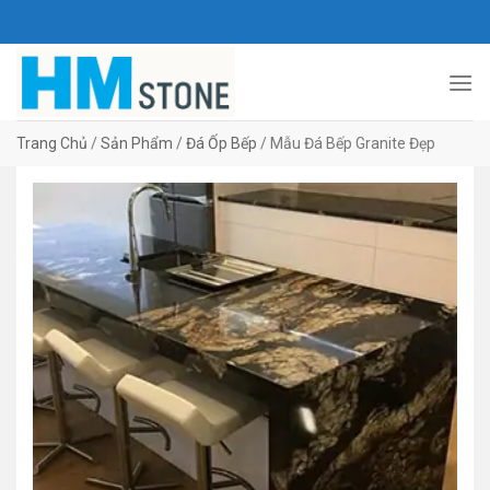
Bỏ
HOÀNG MINH STONE
qua
nội
dung
Trang Chủ
/
Sản Phẩm
/
Đá Ốp Bếp
/
Mẫu Đá Bếp Granite Đẹp