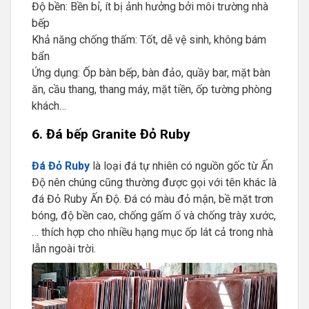
Độ bền: Bền bỉ, ít bị ảnh hưởng bởi môi trường nhà
bếp
Khả năng chống thấm: Tốt, dễ vệ sinh, không bám
bẩn
Ứng dụng: Ốp bàn bếp, bàn đảo, quầy bar, mặt bàn
ăn, cầu thang, thang máy, mặt tiền, ốp tường phòng
khách…
6. Đá bếp Granite Đỏ Ruby
Đá Đỏ Ruby
là loại đá tự nhiên có nguồn gốc từ Ấn
Độ nên chúng cũng thường được gọi với tên khác là
đá Đỏ Ruby Ấn Độ. Đá có màu đỏ mận, bề mặt trơn
bóng, độ bền cao, chống gấm ố và chống trày xước,
… thích hợp cho nhiều hạng mục ốp lát cả trong nhà
lẫn ngoài trời.