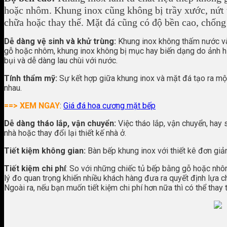
hoặc nhôm. Khung inox cũng không bị trầy xước, nứt 
chữa hoặc thay thế. Mặt đá cũng có độ bền cao, chống 
Dễ dàng vệ sinh và khử trùng:
Khung inox không thấm nước và 
gỗ hoặc nhôm, khung inox không bị mục hay biến dạng do ảnh 
bụi và dễ dàng lau chùi với nước.
Tính thẩm mỹ:
Sự kết hợp giữa khung inox và mặt đá tạo ra mộ
nhau.
==> XEM NGAY
:
Giá đá hoa cương mặt bếp
Dễ dàng tháo lắp, vận chuyển:
Việc tháo lắp, vận chuyển, hay 
nhà hoặc thay đổi lại thiết kế nhà ở.
Tiết kiệm không gian:
Bàn bếp khung inox với thiết kê đơn giản
Tiết kiệm chi phí
: So với những chiếc tủ bếp bằng gỗ hoặc nhô
lý đo quan trọng khiến nhiều khách hàng đưa ra quyết định lựa
Ngoài ra, nếu bạn muốn tiết kiệm chi phí hơn nữa thì có thể tha