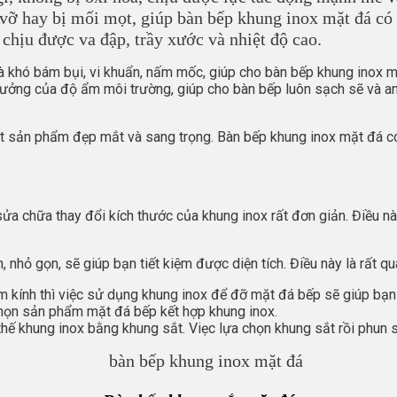
vỡ hay bị mối mọt, giúp bàn bếp khung inox mặt đá có 
chịu được va đập, trầy xước và nhiệt độ cao.
khó bám bụi, vi khuẩn, nấm mốc, giúp cho bàn bếp khung inox mặt
hưởng của độ ẩm môi trường, giúp cho bàn bếp luôn sạch sẽ và 
t sản phẩm đẹp mắt và sang trọng. Bàn bếp khung inox mặt đá có t
sửa chữa thay đổi kích thước của khung inox rất đơn giản. Điều 
, nhỏ gọn, sẽ giúp bạn tiết kiệm được diện tích. Điều này là rất 
m kính thì việc sử dụng khung inox để đỡ mặt đá bếp sẽ giúp bạn 
 chọn sản phẩm mặt đá bếp kết hợp khung inox.
y thế khung inox bằng khung sắt. Viẹc lựa chọn khung sắt rồi phun