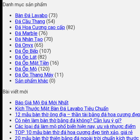
Danh mục sản phẩm
Bàn Đá Lavabo
(73)
Đá Cầu Thang
(54)
Đá Hoa Cương cao cấp
(82)
Đá Marble
(76)
Đá Nhân Tạo
(70)
Đá Onyx
(65)
Đá Ốp Bếp
(107)
Đá Ốp Lát
(82)
Đá Ốp Mặt Tiền
(16)
Đá Ốp Mộ
(120)
Đá Ốp Thang Máy
(11)
Sản phẩm khác
(0)
Bài viết mới
Báo Giá Mộ Đá Mới Nhất
Kích Thước Mặt Bàn Đá Lavabo Tiêu Chuẩn
12 mẫu bàn thờ ông địa – thần tài bằng đá hoa cương đẹ
Có nên làm bàn thờ bằng đá không? Cần lưu ý gì?
Các loại đá làm mộ phổ biến hiện nay, ưu và nhược điểm
TOP 10 mẫu bàn thờ đá hoa cương đẹp tinh xảo, giá rẻ
20 mẫu bàn thờ thiên bằng đá ngoài trời chuẩn kích thước