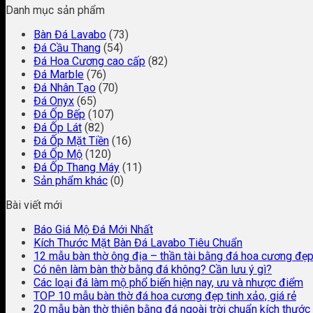
Danh mục sản phẩm
Bàn Đá Lavabo
(73)
Đá Cầu Thang
(54)
Đá Hoa Cương cao cấp
(82)
Đá Marble
(76)
Đá Nhân Tạo
(70)
Đá Onyx
(65)
Đá Ốp Bếp
(107)
Đá Ốp Lát
(82)
Đá Ốp Mặt Tiền
(16)
Đá Ốp Mộ
(120)
Đá Ốp Thang Máy
(11)
Sản phẩm khác
(0)
Bài viết mới
Báo Giá Mộ Đá Mới Nhất
Kích Thước Mặt Bàn Đá Lavabo Tiêu Chuẩn
12 mẫu bàn thờ ông địa – thần tài bằng đá hoa cương đẹ
Có nên làm bàn thờ bằng đá không? Cần lưu ý gì?
Các loại đá làm mộ phổ biến hiện nay, ưu và nhược điểm
TOP 10 mẫu bàn thờ đá hoa cương đẹp tinh xảo, giá rẻ
20 mẫu bàn thờ thiên bằng đá ngoài trời chuẩn kích thước