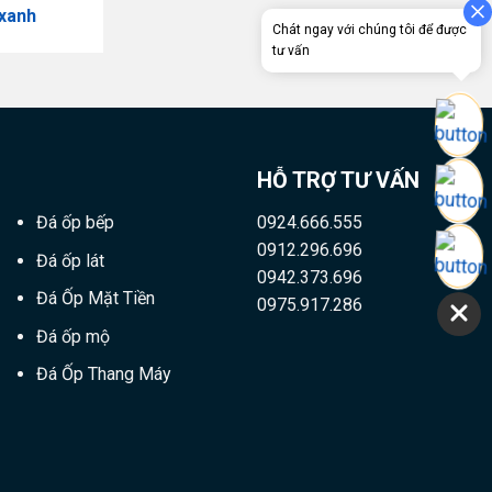
 xanh
Chát ngay với chúng tôi để được
tư vấn
HỖ TRỢ TƯ VẤN
Đá ốp bếp
0924.666.555
0912.296.696
Đá ốp lát
0942.373.696
Đá Ốp Mặt Tiền
0975.917.286
Đá ốp mộ
Đá Ốp Thang Máy