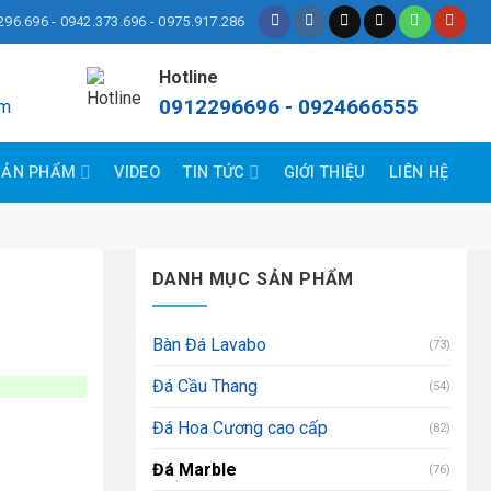
296.696 - 0942.373.696 - 0975.917.286
Hotline
0912296696 - 0924666555
om
SẢN PHẨM
VIDEO
TIN TỨC
GIỚI THIỆU
LIÊN HỆ
DANH MỤC SẢN PHẨM
Bàn Đá Lavabo
(73)
Đá Cầu Thang
(54)
Đá Hoa Cương cao cấp
(82)
Đá Marble
(76)