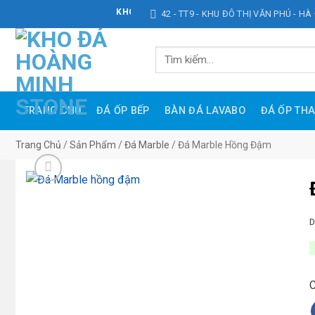
Bỏ
KHO ĐÁ HOÀNG MINH STONE
42 - TT9 - KHU ĐÔ THỊ VĂN PHÚ - HÀ
qua
nội
Tìm
dung
kiếm:
TRANG CHỦ
ĐÁ ỐP BẾP
BÀN ĐÁ LAVABO
ĐÁ ỐP TH
Trang Chủ
/
Sản Phẩm
/
Đá Marble
/
Đá Marble Hồng Đậm
D
C