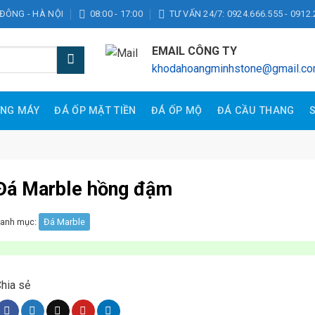
 ĐÔNG - HÀ NỘI
08:00 - 17:00
TƯ VẤN 24/7: 0924.666.555 - 0912.
EMAIL CÔNG TY
khodahoangminhstone@gmail.c
ANG MÁY
ĐÁ ỐP MẶT TIỀN
ĐÁ ỐP MỘ
ĐÁ CẦU THANG
Đá Marble hồng đậm
anh mục:
Đá Marble
hia sẻ