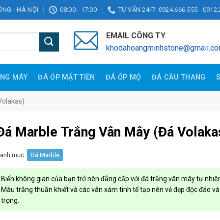
ĐÔNG - HÀ NỘI
08:00 - 17:00
TƯ VẤN 24/7: 0924.666.555 - 0912.
EMAIL CÔNG TY
khodahoangminhstone@gmail.c
ANG MÁY
ĐÁ ỐP MẶT TIỀN
ĐÁ ỐP MỘ
ĐÁ CẦU THANG
Volakas)
Đá Marble Trắng Vân Mây (Đá Volaka
anh mục:
Đá Marble
Biến không gian của bạn trở nên đẳng cấp với đá trắng vân mây tự nhiê
Màu trắng thuần khiết và các vân xám tinh tế tạo nên vẻ đẹp độc đáo v
trọng.