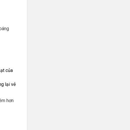
hoáng
ạt của
g lại vẻ
kém hơn