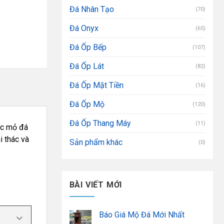
Đá Nhân Tạo
(70)
Đá Onyx
(65)
Đá Ốp Bếp
(107)
Đá Ốp Lát
(82)
Đá Ốp Mặt Tiền
(16)
Đá Ốp Mộ
(120)
Đá Ốp Thang Máy
(11)
các mỏ đá
i thác và
Sản phẩm khác
(0)
BÀI VIẾT MỚI
Báo Giá Mộ Đá Mới Nhất