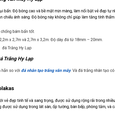
i bẩn. Độ bóng cao và bề mặt mịn màng, làm nổi bật vẻ đẹp tự n
ản chiếu ánh sáng. Độ bóng này không chỉ giúp làm tăng tính thẩ
 chống bám bẩn tốt.
 2,2m x 2,7m và 2,7m x 3,2m. Độ dày đá từ 18mm – 20mm.
á Trắng Hy Lạp
n hẳn so với
đá nhân tạo
trắng vân mây
. Và đá trắng nhân tạo có
olakas
ới vẻ đẹp tinh tế và sang trọng, được sử dụng rộng rãi trong nhiề
g được sử dụng trong lát sàn, ốp tường, bàn bếp, phòng tắm, và 