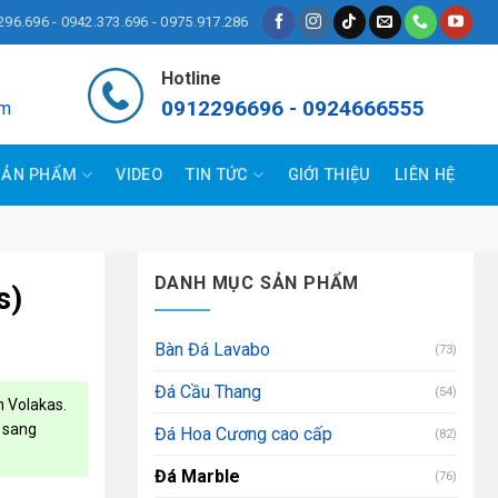
296.696 - 0942.373.696 - 0975.917.286
Hotline
0912296696 - 0924666555
om
SẢN PHẨM
VIDEO
TIN TỨC
GIỚI THIỆU
LIÊN HỆ
DANH MỤC SẢN PHẨM
s)
Bàn Đá Lavabo
(73)
Đá Cầu Thang
(54)
n Volakas.
à sang
Đá Hoa Cương cao cấp
(82)
Đá Marble
(76)