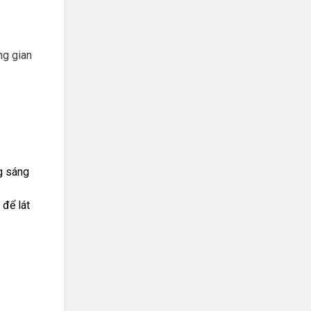
ng gian
g sáng
 để lát