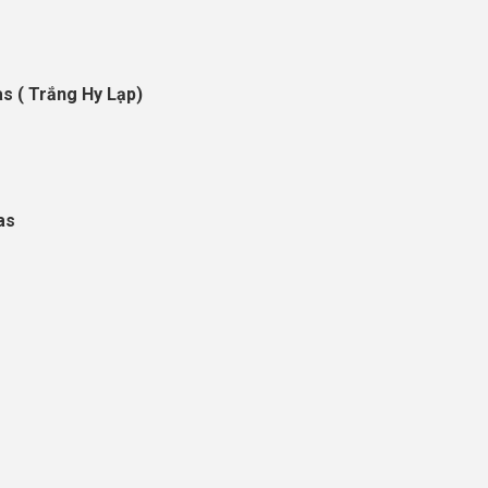
as ( Trắng Hy Lạp)
as