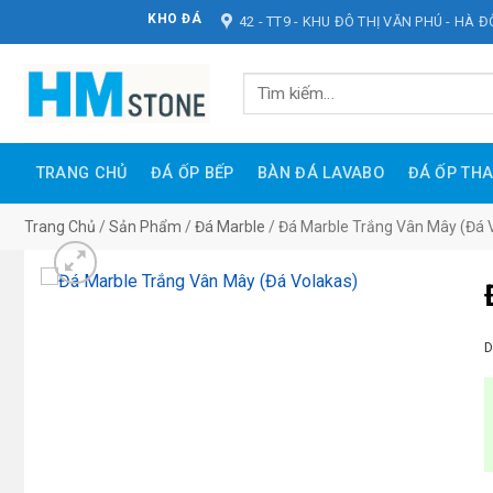
Bỏ
KHO ĐÁ HOÀNG MINH STONE
42 - TT9 - KHU ĐÔ THỊ VĂN PHÚ - HÀ 
qua
nội
Tìm
dung
kiếm:
TRANG CHỦ
ĐÁ ỐP BẾP
BÀN ĐÁ LAVABO
ĐÁ ỐP TH
Trang Chủ
/
Sản Phẩm
/
Đá Marble
/
Đá Marble Trắng Vân Mây (Đá 
D