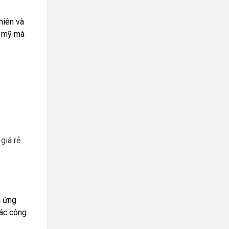
hiên và
m mỹ mà
 giá rẻ
u ứng
các công