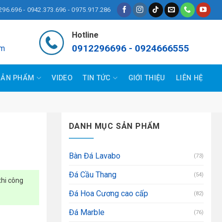
296.696 - 0942.373.696 - 0975.917.286
Hotline
0912296696 - 0924666555
om
SẢN PHẨM
VIDEO
TIN TỨC
GIỚI THIỆU
LIÊN HỆ
DANH MỤC SẢN PHẨM
Bàn Đá Lavabo
(73)
Đá Cầu Thang
(54)
thi công
Đá Hoa Cương cao cấp
(82)
Đá Marble
(76)