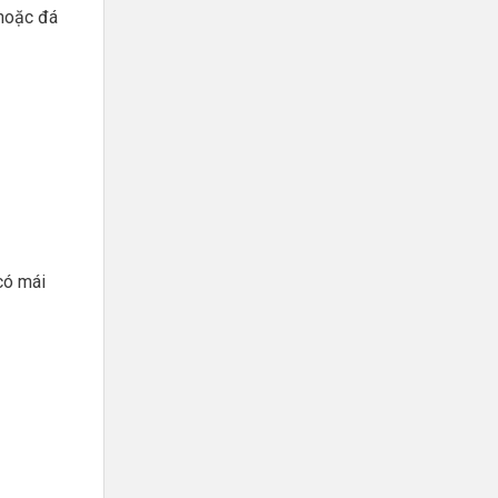
 hoặc đá
có mái