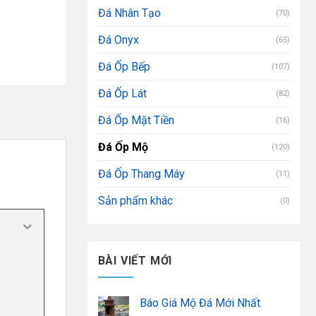
Đá Nhân Tạo
(70)
Đá Onyx
(65)
Đá Ốp Bếp
(107)
Đá Ốp Lát
(82)
Đá Ốp Mặt Tiền
(16)
Đá Ốp Mộ
(120)
Đá Ốp Thang Máy
(11)
Sản phẩm khác
(0)
BÀI VIẾT MỚI
Báo Giá Mộ Đá Mới Nhất