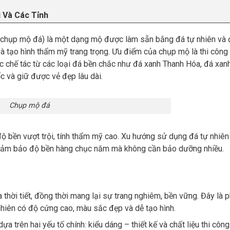
 Và Các Tỉnh
 chụp mộ đá) là một dạng mộ được làm sẵn bằng đá tự nhiên và
 tạo hình thẩm mỹ trang trọng. Ưu điểm của chụp mộ là thi công
 chế tác từ các loại đá bền chắc như đá xanh Thanh Hóa, đá xanh
c và giữ được vẻ đẹp lâu dài.
Chụp mộ đá
ộ bền vượt trội, tính thẩm mỹ cao. Xu hướng sử dụng đá tự nhiên 
y đảm bảo độ bền hàng chục năm mà không cần bảo dưỡng nhiều.
hời tiết, đồng thời mang lại sự trang nghiêm, bền vững. Đây là 
nhiên có độ cứng cao, màu sắc đẹp và dễ tạo hình.
a trên hai yếu tố chính: kiểu dáng – thiết kế và chất liệu thi công