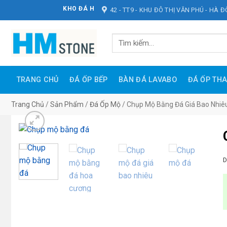
Bỏ
KHO ĐÁ HOÀNG MINH STONE
42 - TT9 - KHU ĐÔ THỊ VĂN PHÚ - HÀ 
qua
nội
Tìm
dung
kiếm:
TRANG CHỦ
ĐÁ ỐP BẾP
BÀN ĐÁ LAVABO
ĐÁ ỐP TH
Trang Chủ
/
Sản Phẩm
/
Đá Ốp Mộ
/
Chụp Mộ Bằng Đá Giá Bao Nhiê
D