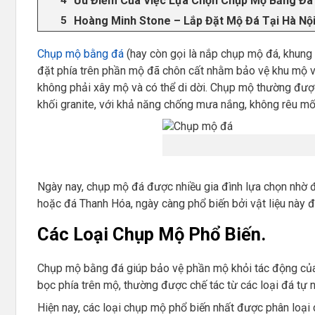
Ưu Điểm Của Việc Lựa Chọn Chụp Mộ Bằng Đá
Hoàng Minh Stone – Lắp Đặt Mộ Đá Tại Hà Nội
Chụp mộ bằng đá
(hay còn gọi là nắp chụp mộ đá, khung
đặt phía trên phần mộ đã chôn cất nhằm bảo vệ khu mộ và
không phải xây mộ và có thể di dời. Chụp mộ thường được
khối granite, với khả năng chống mưa nắng, không rêu mố
Ngày nay, chụp mộ đá được nhiều gia đình lựa chọn nhờ đ
hoặc đá Thanh Hóa, ngày càng phổ biến bởi vật liệu nà
Các Loại Chụp Mộ Phổ Biến.
Chụp mộ bằng đá giúp bảo vệ phần mộ khỏi tác động của t
bọc phía trên mộ, thường được chế tác từ các loại đá tự 
Hiện nay, các loại chụp mộ phổ biến nhất được phân loại dự