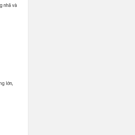
g nhã và
ng lớn,