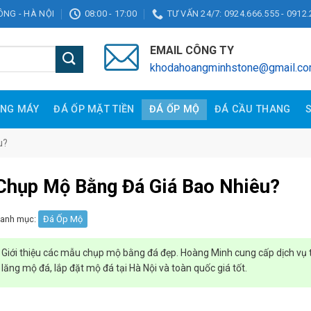
ĐÔNG - HÀ NỘI
08:00 - 17:00
TƯ VẤN 24/7: 0924.666.555 - 0912.
EMAIL CÔNG TY
khodahoangminhstone@gmail.c
ANG MÁY
ĐÁ ỐP MẶT TIỀN
ĐÁ ỐP MỘ
ĐÁ CẦU THANG
u?
Chụp Mộ Bằng Đá Giá Bao Nhiêu?
anh mục:
Đá Ốp Mộ
Giới thiệu các mẫu chụp mộ bằng đá đẹp. Hoàng Minh cung cấp dịch vụ 
lăng mộ đá, lắp đặt mộ đá tại Hà Nội và toàn quốc giá tốt.