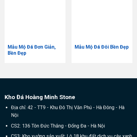
Mẫu Mộ Đá Đơn Giản,
Mẫu Mộ Đá Đôi Bền Đẹp
Bền Đẹp
Kho Đá Hoàng Minh Stone
Địa chỉ: 42 - TT9 - Khu Đô Thị Văn Phú - Hà Đông - Hà
Nội
CS2: 136 Tôn Đức Thắng - Đống Đa - Hà Nội
CS3: Kho xưởng sản xuất: Lô 18 khu đất dịch vụ cây xanh