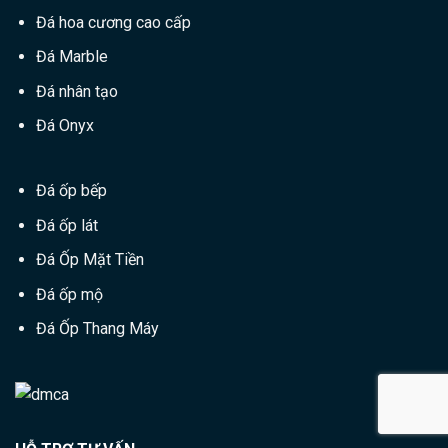
Đá hoa cương cao cấp
Đá Marble
Đá nhân tạo
Đá Onyx
Đá ốp bếp
Đá ốp lát
Đá Ốp Mặt Tiền
Đá ốp mộ
Đá Ốp Thang Máy