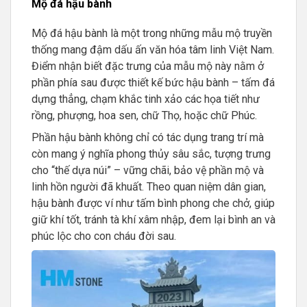
Mộ đá hậu bành
Mộ đá hậu bành là một trong những mẫu mộ truyền
thống mang đậm dấu ấn văn hóa tâm linh Việt Nam.
Điểm nhận biết đặc trưng của mẫu mộ này nằm ở
phần phía sau được thiết kế bức hậu bành – tấm đá
dựng thẳng, chạm khắc tinh xảo các họa tiết như
rồng, phượng, hoa sen, chữ Thọ, hoặc chữ Phúc.
Phần hậu bành không chỉ có tác dụng trang trí mà
còn mang ý nghĩa phong thủy sâu sắc, tượng trưng
cho “thế dựa núi” – vững chãi, bảo vệ phần mộ và
linh hồn người đã khuất. Theo quan niệm dân gian,
hậu bành được ví như tấm bình phong che chở, giúp
giữ khí tốt, tránh tà khí xâm nhập, đem lại bình an và
phúc lộc cho con cháu đời sau.