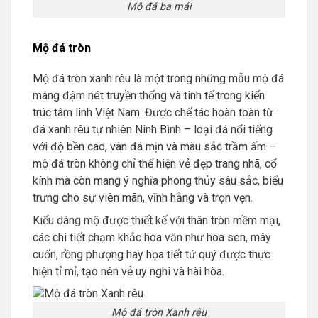
Mộ đá ba mái
Mộ đá tròn
Mộ đá tròn xanh rêu là một trong những mẫu mộ đá
mang đậm nét truyền thống và tinh tế trong kiến
trúc tâm linh Việt Nam. Được chế tác hoàn toàn từ
đá xanh rêu tự nhiên Ninh Bình – loại đá nổi tiếng
với độ bền cao, vân đá mịn và màu sắc trầm ấm –
mộ đá tròn không chỉ thể hiện vẻ đẹp trang nhã, cổ
kính mà còn mang ý nghĩa phong thủy sâu sắc, biểu
trưng cho sự viên mãn, vĩnh hằng và trọn vẹn.
Kiểu dáng mộ được thiết kế với thân tròn mềm mại,
các chi tiết chạm khắc hoa văn như hoa sen, mây
cuốn, rồng phượng hay họa tiết tứ quý được thực
hiện tỉ mỉ, tạo nên vẻ uy nghi và hài hòa.
Mộ đá tròn Xanh rêu