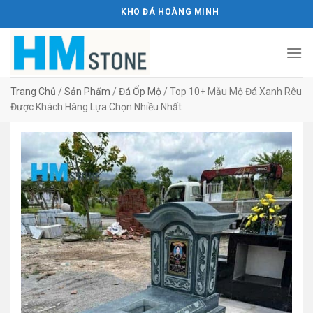
Bỏ
KHO ĐÁ HOÀNG MINH STONE
qua
nội
dung
Trang Chủ
/
Sản Phẩm
/
Đá Ốp Mộ
/
Top 10+ Mẫu Mộ Đá Xanh Rêu
Được Khách Hàng Lựa Chọn Nhiều Nhất