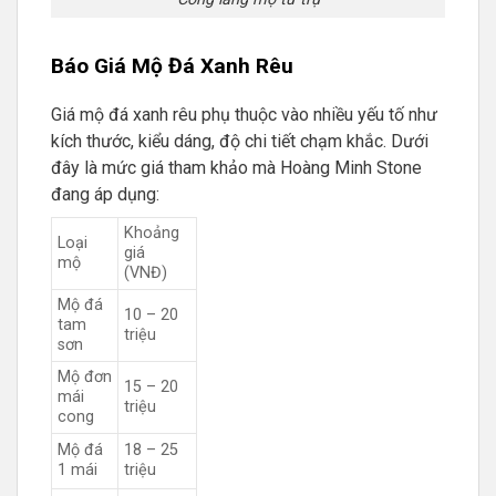
Báo Giá Mộ Đá Xanh Rêu
Giá mộ đá xanh rêu phụ thuộc vào nhiều yếu tố như
kích thước, kiểu dáng, độ chi tiết chạm khắc. Dưới
đây là mức giá tham khảo mà Hoàng Minh Stone
đang áp dụng:
Khoảng
Loại
giá
mộ
(VNĐ)
Mộ đá
10 – 20
tam
triệu
sơn
Mộ đơn
15 – 20
mái
triệu
cong
Mộ đá
18 – 25
1 mái
triệu