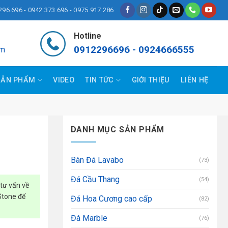
296.696 - 0942.373.696 - 0975.917.286
Hotline
0912296696 - 0924666555
om
SẢN PHẨM
VIDEO
TIN TỨC
GIỚI THIỆU
LIÊN HỆ
DANH MỤC SẢN PHẨM
Bàn Đá Lavabo
(73)
Đá Cầu Thang
(54)
tư vấn về
 Stone để
Đá Hoa Cương cao cấp
(82)
Đá Marble
(76)