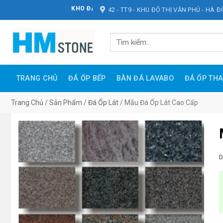
Bỏ
KHO ĐÁ HOÀNG MINH STONE
42 - TT9 - KHU ĐÔ THỊ VĂN PHÚ - HÀ 
qua
nội
Tìm
dung
kiếm:
TRANG CHỦ
ĐÁ ỐP BẾP
BÀN ĐÁ LAVABO
ĐÁ ỐP TH
Trang Chủ
/
Sản Phẩm
/
Đá Ốp Lát
/
Mẫu Đá Ốp Lát Cao Cấp
D