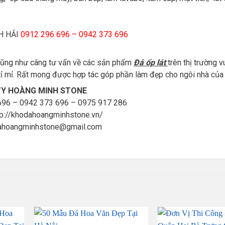
NH HẢI
0912 296 696 – 0942 373 696
 cũng như câng tư vấn về các sản phẩm
Đá ốp lát
trên thị trường v
 tỉ mỉ. Rất mong được hợp tác góp phần làm đẹp cho ngôi nhà của
Y HOÀNG MINH STONE
696 – 0942 373 696 – 0975 917 286
tp://khodahoangminhstone.vn/
dahoangminhstone@gmail.com