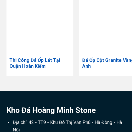
Thi Công Đá Ốp Lát Tại
Đá Ốp Cột Granite Vàn
Quận Hoàn Kiếm
Anh
Kho Đá Hoàng Minh Stone
Địa chỉ: 42 - TT9 - Khu Đô Thị Văn Phú - Hà Đông - Hà
Nội