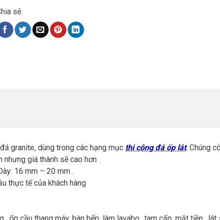
hia sẻ
đá granite, dùng trong các hạng mục
thi công đá ốp lát
. Chúng c
 nhưng giá thành sẽ cao hơn .
.Dày: 16 mm – 20 mm .
ầu thực tế của khách hàng
 ốp cầu thang máy, bàn bếp, làm lavabo, .tam cấp, mặt tiền, lát 