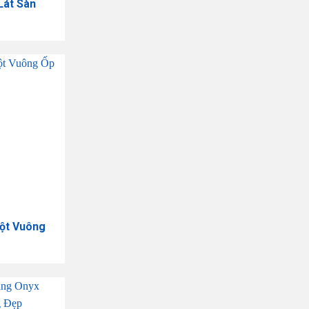
Lát Sàn
ột Vuông