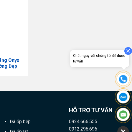
Chát ngay với chúng tôi để được
áng Onyx
tư vấn
ờng Đẹp
HỖ TRỢ TƯ VẤN
Đá ốp bếp
0924.666.555
0912.296.696
Đá ốp lát