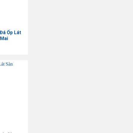
 Đá Ốp Lát
 Mai