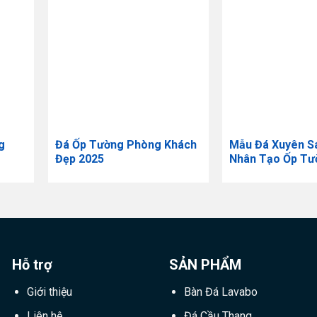
g
​Đá Ốp Tường Phòng Khách
Mẫu Đá Xuyên S
Đẹp 2025
Nhân Tạo Ốp Tư
Hỗ trợ
SẢN PHẨM
Giới thiệu
Bàn Đá Lavabo
Liên hệ
Đá Cầu Thang