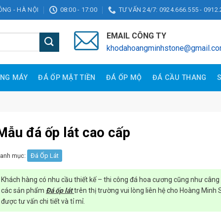
ĐÔNG - HÀ NỘI
08:00 - 17:00
TƯ VẤN 24/7: 0924.666.555 - 0912.
EMAIL CÔNG TY
khodahoangminhstone@gmail.c
ANG MÁY
ĐÁ ỐP MẶT TIỀN
ĐÁ ỐP MỘ
ĐÁ CẦU THANG
Mẫu đá ốp lát cao cấp
anh mục:
Đá Ốp Lát
Khách hàng có nhu cầu thiết kế – thi công đá hoa cương cũng như câng 
các sản phẩm
Đá ốp lát
trên thị trường vui lòng liên hệ cho Hoàng Minh
được tư vấn chi tiết và tỉ mỉ.