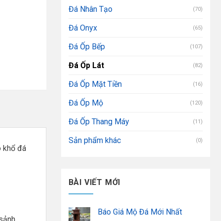
Đá Nhân Tạo
(70)
Đá Onyx
(65)
Đá Ốp Bếp
(107)
Đá Ốp Lát
(82)
Đá Ốp Mặt Tiền
(16)
Đá Ốp Mộ
(120)
Đá Ốp Thang Máy
(11)
Sản phẩm khác
(0)
ó khổ đá
BÀI VIẾT MỚI
Báo Giá Mộ Đá Mới Nhất
sảnh,