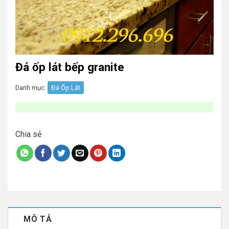
Đá ốp lát bếp granite
Danh mục:
Đá Ốp Lát
Chia sẻ
MÔ TẢ