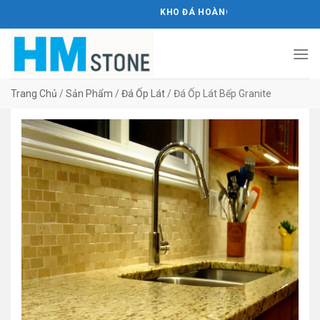
Bỏ
KHO ĐÁ HOÀNG MINH STONE
qua
nội
dung
Trang Chủ
/
Sản Phẩm
/
Đá Ốp Lát
/
Đá Ốp Lát Bếp Granite