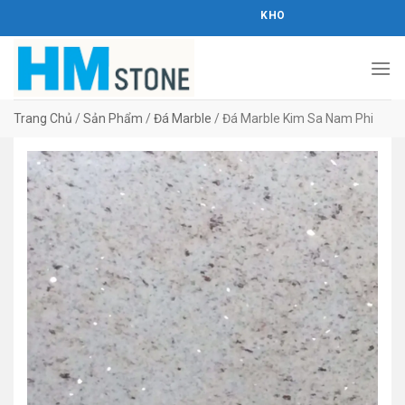
Bỏ
KHO ĐÁ HOÀNG MINH STONE
qua
nội
dung
Trang Chủ
/
Sản Phẩm
/
Đá Marble
/
Đá Marble Kim Sa Nam Phi