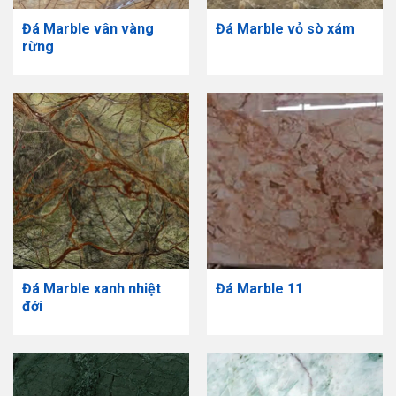
Đá Marble vân vàng
Đá Marble vỏ sò xám
rừng
Đá Marble xanh nhiệt
Đá Marble 11
đới