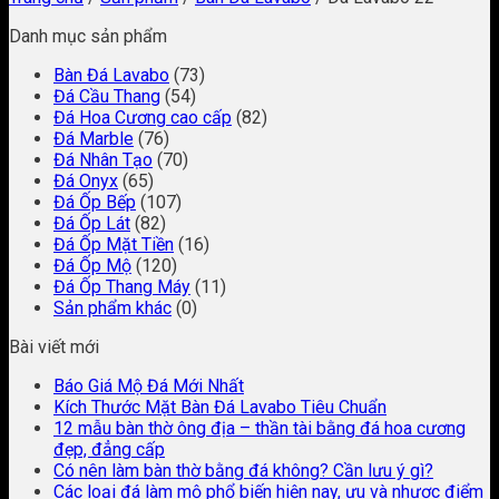
Danh mục sản phẩm
Bàn Đá Lavabo
(73)
Đá Cầu Thang
(54)
Đá Hoa Cương cao cấp
(82)
Đá Marble
(76)
Đá Nhân Tạo
(70)
Đá Onyx
(65)
Đá Ốp Bếp
(107)
Đá Ốp Lát
(82)
Đá Ốp Mặt Tiền
(16)
Đá Ốp Mộ
(120)
Đá Ốp Thang Máy
(11)
Sản phẩm khác
(0)
Bài viết mới
Báo Giá Mộ Đá Mới Nhất
Kích Thước Mặt Bàn Đá Lavabo Tiêu Chuẩn
12 mẫu bàn thờ ông địa – thần tài bằng đá hoa cương
đẹp, đẳng cấp
Có nên làm bàn thờ bằng đá không? Cần lưu ý gì?
Các loại đá làm mộ phổ biến hiện nay, ưu và nhược điểm