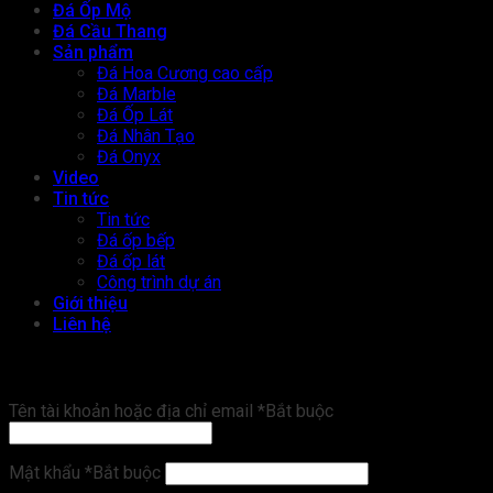
Đá Ốp Mộ
Đá Cầu Thang
Sản phẩm
Đá Hoa Cương cao cấp
Đá Marble
Đá Ốp Lát
Đá Nhân Tạo
Đá Onyx
Video
Tin tức
Tin tức
Đá ốp bếp
Đá ốp lát
Công trình dự án
Giới thiệu
Liên hệ
Đăng nhập
Tên tài khoản hoặc địa chỉ email
*
Bắt buộc
Mật khẩu
*
Bắt buộc