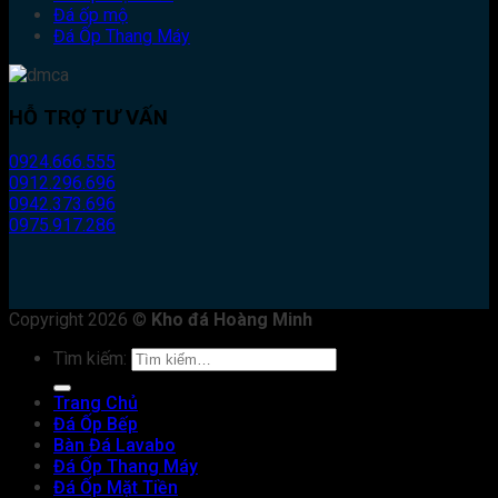
Đá ốp mộ
Đá Ốp Thang Máy
HỖ TRỢ TƯ VẤN
0924.666.555
0912.296.696
0942.373.696
0975.917.286
Copyright 2026 ©
Kho đá Hoàng Minh
Tìm kiếm:
Trang Chủ
Đá Ốp Bếp
Bàn Đá Lavabo
Đá Ốp Thang Máy
Đá Ốp Mặt Tiền