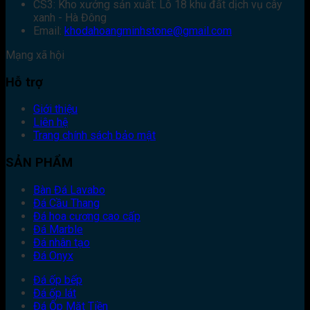
CS3: Kho xưởng sản xuất: Lô 18 khu đất dịch vụ cây
xanh - Hà Đông
Email:
khodahoangminhstone@gmail.com
Mạng xã hội
Hỗ trợ
Giới thiệu
Liên hệ
Trang chính sách bảo mật
SẢN PHẨM
Bàn Đá Lavabo
Đá Cầu Thang
Đá hoa cương cao cấp
Đá Marble
Đá nhân tạo
Đá Onyx
Đá ốp bếp
Đá ốp lát
Đá Ốp Mặt Tiền