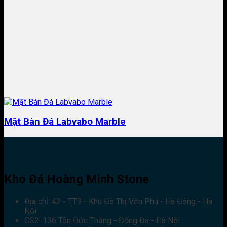
Mặt Bàn Đá Labvabo Marble
Kho Đá Hoàng Minh Stone
Địa chỉ: 42 - TT9 - Khu Đô Thị Văn Phú - Hà Đông - Hà
Nội
CS2: 136 Tôn Đức Thắng - Đống Đa - Hà Nội