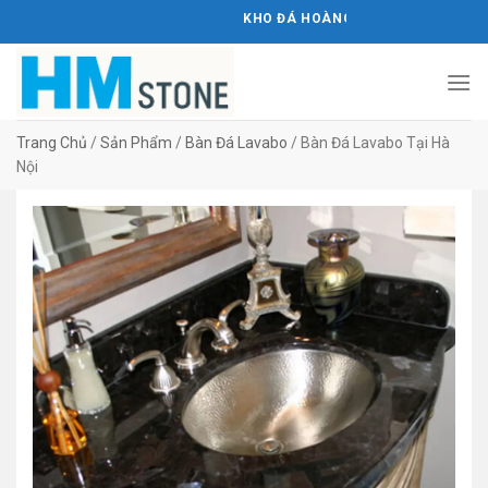
Bỏ
KHO ĐÁ HOÀNG MINH STONE
qua
nội
dung
Trang Chủ
/
Sản Phẩm
/
Bàn Đá Lavabo
/
Bàn Đá Lavabo Tại Hà
Nội