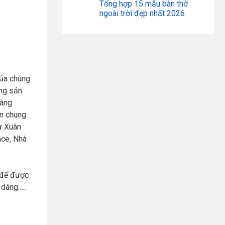
Tổng hợp 15 mẫu bàn thờ
ngoài trời đẹp nhất 2026
ủa chúng
ợng sản
hàng
án chung
ư Xuân
nce, Nhà
 để được
 dáng…..