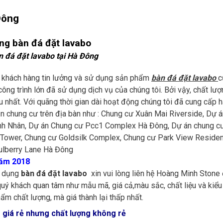
Đông
n đá đặt lavabo tại Hà Đông
khách hàng tin lưởng và sử dụng sản phẩm
bàn đá đặt lavabo
c
công trình lớn đã sử dụng dịch vụ của chúng tôi. Bởi vậy, chất lư
 nhất. Với quãng thời gian dài hoạt động chúng tôi đã cung cấp 
ăn chung cư trên địa bàn như : Chung cư Xuân Mai Riverside, Dự 
anh Nhân, Dự án Chung cư Pcc1 Complex Hà Đông, Dự án chung c
 Tower, Chung cư Goldsilk Complex, Chung cư Park View Reside
ulberry Lane Hà Đông
năm 2018
ử dụng
bàn đá đặt lavabo
xin vui lòng liên hệ Hoàng Minh Stone
 quý khách quan tâm như mẫu mã, giá cả,màu sắc, chất liệu và kiểu
ẩm chất lượng, mà giá thành lại thấp nhất.
giá rẻ nhưng chất lượng không rẻ