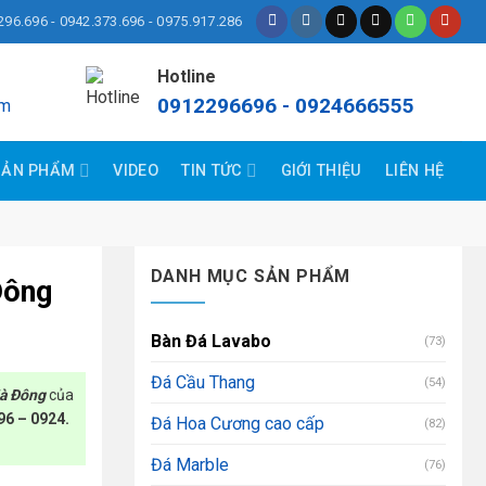
296.696 - 0942.373.696 - 0975.917.286
Hotline
0912296696 - 0924666555
om
SẢN PHẨM
VIDEO
TIN TỨC
GIỚI THIỆU
LIÊN HỆ
DANH MỤC SẢN PHẨM
Đông
Bàn Đá Lavabo
(73)
Đá Cầu Thang
(54)
Hà Đông
của
96 – 0924.
Đá Hoa Cương cao cấp
(82)
Đá Marble
(76)