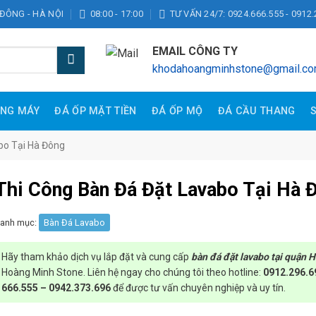
 ĐÔNG - HÀ NỘI
08:00 - 17:00
TƯ VẤN 24/7: 0924.666.555 - 0912.
EMAIL CÔNG TY
khodahoangminhstone@gmail.c
ANG MÁY
ĐÁ ỐP MẶT TIỀN
ĐÁ ỐP MỘ
ĐÁ CẦU THANG
bo Tại Hà Đông
Thi Công Bàn Đá Đặt Lavabo Tại Hà 
anh mục:
Bàn Đá Lavabo
Hãy tham khảo dịch vụ lắp đặt và cung cấp
bàn đá đặt lavabo tại quận 
Hoàng Minh Stone. Liên hệ ngay cho chúng tôi theo hotline:
0912.296.6
666.555 – 0942.373.696
để được tư vấn chuyên nghiệp và uy tín.