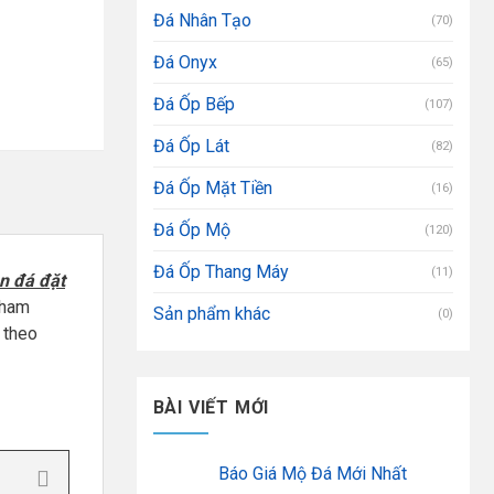
Đá Nhân Tạo
(70)
Đá Onyx
(65)
Đá Ốp Bếp
(107)
Đá Ốp Lát
(82)
Đá Ốp Mặt Tiền
(16)
Đá Ốp Mộ
(120)
Đá Ốp Thang Máy
(11)
n đá đặt
tham
Sản phẩm khác
(0)
 theo
BÀI VIẾT MỚI
Báo Giá Mộ Đá Mới Nhất