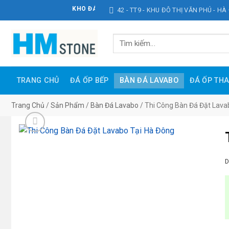
Bỏ
KHO ĐÁ HOÀNG MINH STONE
42 - TT9 - KHU ĐÔ THỊ VĂN PHÚ - HÀ
qua
nội
Tìm
dung
kiếm:
TRANG CHỦ
ĐÁ ỐP BẾP
BÀN ĐÁ LAVABO
ĐÁ ỐP TH
Trang Chủ
/
Sản Phẩm
/
Bàn Đá Lavabo
/
Thi Công Bàn Đá Đặt Lava
D