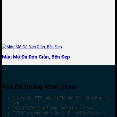
Mẫu Mộ Đá Đơn Giản, Bền Đẹp
Kho Đá Hoàng Minh Stone
Địa chỉ: 42 - TT9 - Khu Đô Thị Văn Phú - Hà Đông - Hà
Nội
CS2: 136 Tôn Đức Thắng - Đống Đa - Hà Nội
CS3: Kho xưởng sản xuất: Lô 18 khu đất dịch vụ cây