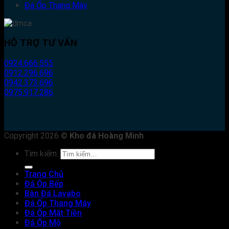
Đá Ốp Thang Máy
HỖ TRỢ TƯ VẤN
0924.666.555
0912.296.696
0942.373.696
0975.917.286
Copyright 2026 ©
Kho đá Hoàng Minh
Tìm kiếm:
Trang Chủ
Đá Ốp Bếp
Bàn Đá Lavabo
Đá Ốp Thang Máy
Đá Ốp Mặt Tiền
Đá Ốp Mộ