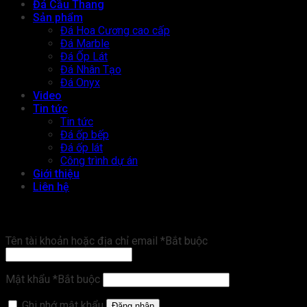
Đá Cầu Thang
Sản phẩm
Đá Hoa Cương cao cấp
Đá Marble
Đá Ốp Lát
Đá Nhân Tạo
Đá Onyx
Video
Tin tức
Tin tức
Đá ốp bếp
Đá ốp lát
Công trình dự án
Giới thiệu
Liên hệ
Đăng nhập
Tên tài khoản hoặc địa chỉ email
*
Bắt buộc
Mật khẩu
*
Bắt buộc
Ghi nhớ mật khẩu
Đăng nhập