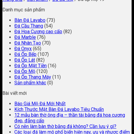
Danh mục sản phẩm
Bàn Đá Lavabo
(73)
Đá Cầu Thang
(54)
Đá Hoa Cương cao cấp
(82)
Đá Marble
(76)
Đá Nhân Tạo
(70)
Đá Onyx
(65)
Đá Ốp Bếp
(107)
Đá Ốp Lát
(82)
Đá Ốp Mặt Tiền
(16)
Đá Ốp Mộ
(120)
Đá Ốp Thang Máy
(11)
Sản phẩm khác
(0)
Bài viết mới
Báo Giá Mộ Đá Mới Nhất
Kích Thước Mặt Bàn Đá Lavabo Tiêu Chuẩn
12 mẫu bàn thờ ông địa – thần tài bằng đá hoa cương
đẹp, đẳng cấp
Có nên làm bàn thờ bằng đá không? Cần lưu ý gì?
Các loại đá làm mộ phổ biến hiện nay, ưu và nhược điểm