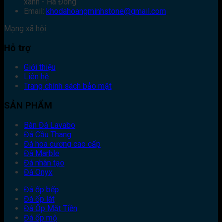
xanh - Hà Đông
Email:
khodahoangminhstone@gmail.com
Mạng xã hội
Hỗ trợ
Giới thiệu
Liên hệ
Trang chính sách bảo mật
SẢN PHẨM
Bàn Đá Lavabo
Đá Cầu Thang
Đá hoa cương cao cấp
Đá Marble
Đá nhân tạo
Đá Onyx
Đá ốp bếp
Đá ốp lát
Đá Ốp Mặt Tiền
Đá ốp mộ