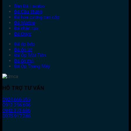
Bàn Đá Lavabo
Đá Cầu Thang
Đá hoa cương cao cấp
Đá Marble
Đá nhân tạo
Đá Onyx
Đá ốp bếp
Đá ốp lát
Đá Ốp Mặt Tiền
Đá ốp mộ
Đá Ốp Thang Máy
HỖ TRỢ TƯ VẤN
0924.666.555
0912.296.696
0942.373.696
0975.917.286