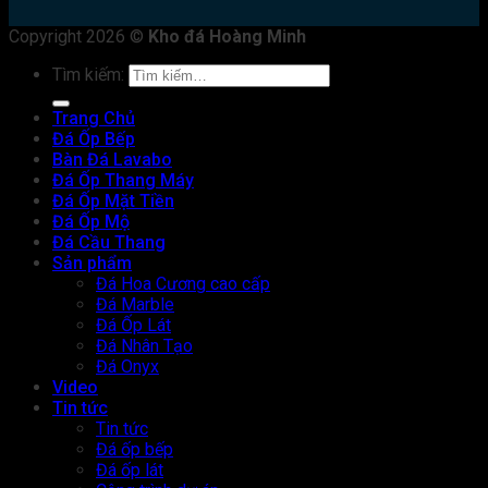
Copyright 2026 ©
Kho đá Hoàng Minh
Tìm kiếm:
Trang Chủ
Đá Ốp Bếp
Bàn Đá Lavabo
Đá Ốp Thang Máy
Đá Ốp Mặt Tiền
Đá Ốp Mộ
Đá Cầu Thang
Sản phẩm
Đá Hoa Cương cao cấp
Đá Marble
Đá Ốp Lát
Đá Nhân Tạo
Đá Onyx
Video
Tin tức
Tin tức
Đá ốp bếp
Đá ốp lát