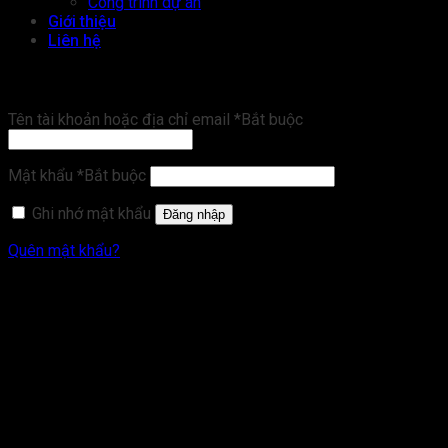
Công trình dự án
Giới thiệu
Liên hệ
Đăng nhập
Tên tài khoản hoặc địa chỉ email
*
Bắt buộc
Mật khẩu
*
Bắt buộc
Ghi nhớ mật khẩu
Đăng nhập
Quên mật khẩu?