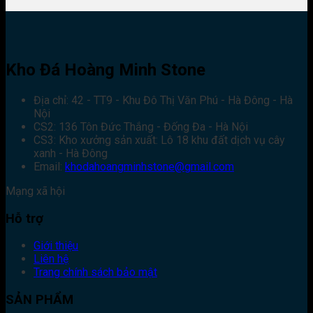
Kho Đá Hoàng Minh Stone
Địa chỉ: 42 - TT9 - Khu Đô Thị Văn Phú - Hà Đông - Hà
Nội
CS2: 136 Tôn Đức Thắng - Đống Đa - Hà Nội
CS3: Kho xưởng sản xuất: Lô 18 khu đất dịch vụ cây
xanh - Hà Đông
Email:
khodahoangminhstone@gmail.com
Mạng xã hội
Hỗ trợ
Giới thiệu
Liên hệ
Trang chính sách bảo mật
SẢN PHẨM