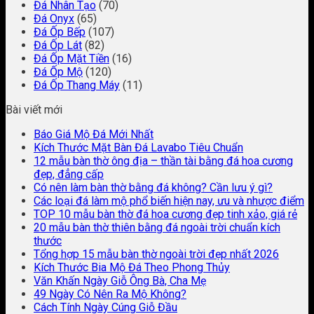
Đá Nhân Tạo
(70)
Đá Onyx
(65)
Đá Ốp Bếp
(107)
Đá Ốp Lát
(82)
Đá Ốp Mặt Tiền
(16)
Đá Ốp Mộ
(120)
Đá Ốp Thang Máy
(11)
Bài viết mới
Báo Giá Mộ Đá Mới Nhất
Kích Thước Mặt Bàn Đá Lavabo Tiêu Chuẩn
12 mẫu bàn thờ ông địa – thần tài bằng đá hoa cương
đẹp, đẳng cấp
Có nên làm bàn thờ bằng đá không? Cần lưu ý gì?
Các loại đá làm mộ phổ biến hiện nay, ưu và nhược điểm
TOP 10 mẫu bàn thờ đá hoa cương đẹp tinh xảo, giá rẻ
20 mẫu bàn thờ thiên bằng đá ngoài trời chuẩn kích
thước
Tổng hợp 15 mẫu bàn thờ ngoài trời đẹp nhất 2026
Kích Thước Bia Mộ Đá Theo Phong Thủy
Văn Khấn Ngày Giỗ Ông Bà, Cha Mẹ
49 Ngày Có Nên Ra Mộ Không?
Cách Tính Ngày Cúng Giỗ Đầu