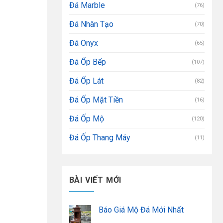
Đá Marble
(76)
Đá Nhân Tạo
(70)
Đá Onyx
(65)
Đá Ốp Bếp
(107)
Đá Ốp Lát
(82)
Đá Ốp Mặt Tiền
(16)
Đá Ốp Mộ
(120)
Đá Ốp Thang Máy
(11)
BÀI VIẾT MỚI
Báo Giá Mộ Đá Mới Nhất