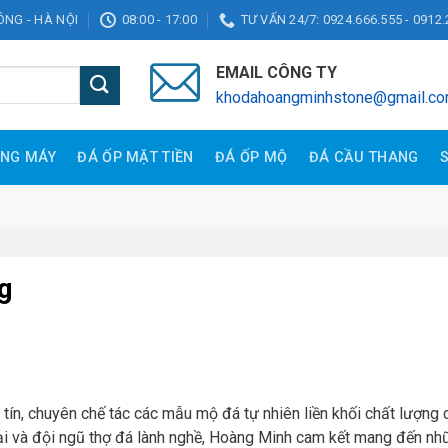
ĐÔNG - HÀ NỘI
08:00 - 17:00
TƯ VẤN 24/7: 0924.666.555 - 0912.
EMAIL CÔNG TY
khodahoangminhstone@gmail.c
ANG MÁY
ĐÁ ỐP MẶT TIỀN
ĐÁ ỐP MỘ
ĐÁ CẦU THANG
g
 tín, chuyên chế tác các mẫu mộ đá tự nhiên liền khối chất lượng 
đại và đội ngũ thợ đá lành nghề, Hoàng Minh cam kết mang đến n