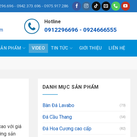
296.696 - 0942.373.696 - 0975.917.286
Hotline
0912296696 - 0924666555
om
SẢN PHẨM
VIDEO
TIN TỨC
GIỚI THIỆU
LIÊN HỆ
DANH MỤC SẢN PHẨM
Bàn Đá Lavabo
(73)
Đá Cầu Thang
(54)
cao với giá
Đá Hoa Cương cao cấp
(82)
hững sản