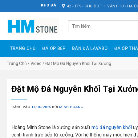
Bỏ
KHO ĐÁ HOÀNG MINH STONE
42 - TT9 - KHU ĐÔ THỊ VĂN PHÚ - HÀ 
qua
nội
Tìm
dung
kiếm:
TRANG CHỦ
ĐÁ ỐP BẾP
BÀN ĐÁ LAVABO
ĐÁ ỐP TH
Trang Chủ
/
Video
/
Đặt Mộ Đá Nguyên Khối Tại Xưởng
Đặt Mộ Đá Nguyên Khối Tại Xưởn
ĐĂNG VÀO
14/10/2025
BỞI
MINH HOANG
Hoàng Minh Stone là xưởng sản xuất
mộ đá nguyên khối
uy
cạnh tranh trực tiếp từ xưởng. Với hệ thống máy móc hiện 