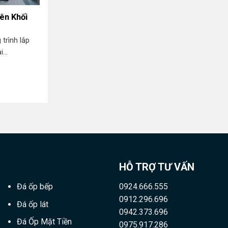
ên Khối
Khám Phá Mộ Đá Khối Đen Ấn Độ
Mộ đá khối đen Ấn Độ là dòng sản phẩm cao
trình lắp
cấp được chế tác...
...
HỖ TRỢ TƯ VẤN
Đá ốp bếp
0924.666.555
0912.296.696
Đá ốp lát
0942.373.696
Đá Ốp Mặt Tiền
0975.917.286