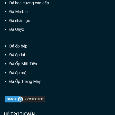
Đá hoa cương cao cấp
Đá Marble
Đá nhân tạo
Đá Onyx
Đá ốp bếp
Đá ốp lát
Đá Ốp Mặt Tiền
Đá ốp mộ
Đá Ốp Thang Máy
HỖ TRỢ TƯ VẤN