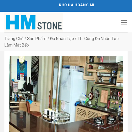
Bỏ
KHO ĐÁ HOÀNG MINH STONE
qua
nội
dung
Trang Chủ
/
Sản Phẩm
/
Đá Nhân Tạo
/
Thi Công Đá Nhân Tạo
Làm Mặt Bếp