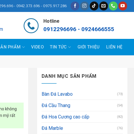
296.696 - 0942.373.696 - 0975.917.286
Hotline
0912296696 - 0924666555
om
SẢN PHẨM
VIDEO
TIN TỨC
GIỚI THIỆU
LIÊN HỆ
DANH MỤC SẢN PHẨM
Bàn Đá Lavabo
(73)
Đá Cầu Thang
(54)
cho không
ẩm mỹ rất
Đá Hoa Cương cao cấp
(82)
Đá Marble
(76)