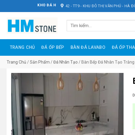
Bỏ
O ĐÁ HOÀNG MINH STONE
42 - TT9 - KHU ĐÔ THỊ VĂN PHÚ - HÀ 
qua
nội
Tìm
dung
kiếm:
TRANG CHỦ
ĐÁ ỐP BẾP
BÀN ĐÁ LAVABO
ĐÁ ỐP TH
Trang Chủ
/
Sản Phẩm
/
Đá Nhân Tạo
/
Bàn Bếp Đá Nhân Tạo Trắng
D