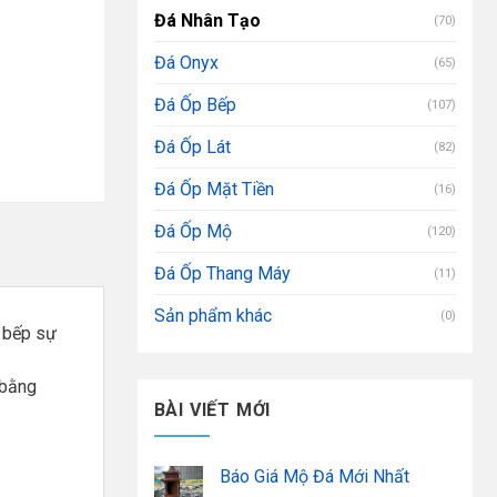
Đá Nhân Tạo
(70)
Đá Onyx
(65)
Đá Ốp Bếp
(107)
Đá Ốp Lát
(82)
Đá Ốp Mặt Tiền
(16)
Đá Ốp Mộ
(120)
Đá Ốp Thang Máy
(11)
Sản phẩm khác
(0)
 bếp sự
 bằng
BÀI VIẾT MỚI
Báo Giá Mộ Đá Mới Nhất