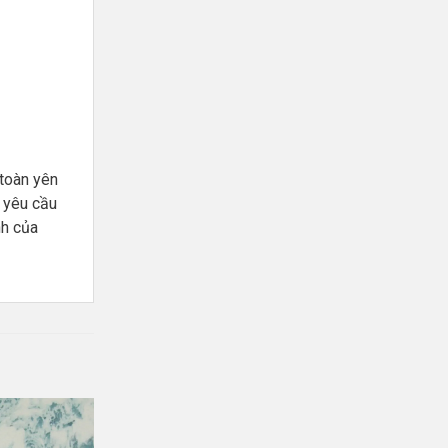
toàn yên
o yêu cầu
nh của