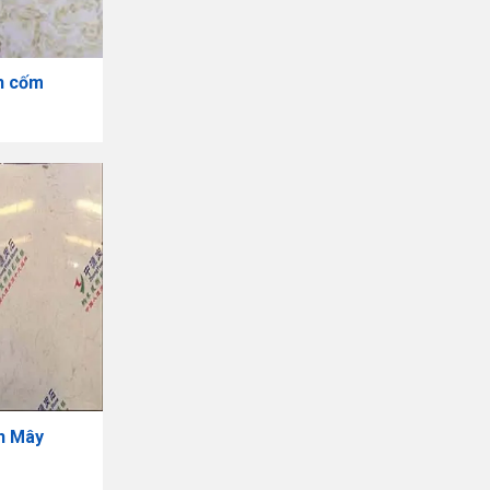
h cốm
n Mây