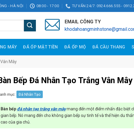
ĐÔNG - HÀ NỘI
08:00 - 17:00
TƯ VẤN 24/7: 0924.666.555 - 0912.
EMAIL CÔNG TY
khodahoangminhstone@gmail.c
ANG MÁY
ĐÁ ỐP MẶT TIỀN
ĐÁ ỐP MỘ
ĐÁ CẦU THANG
 Vân Mây
Bàn Bếp Đá Nhân Tạo Trắng Vân Mây
anh mục:
Đá Nhân Tạo
Bàn bếp
đá nhân tạo trắng vân mây
mang đến một điểm nhấn đặc biệt 
gian bếp. Nó mang đến cho không gian bếp sự tinh tế và thể hiện du th
cao của gia chủ.