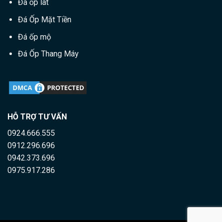
Đá ốp lát
Đá Ốp Mặt Tiền
Đá ốp mộ
Đá Ốp Thang Máy
HỖ TRỢ TƯ VẤN
0924.666.555
0912.296.696
0942.373.696
0975.917.286