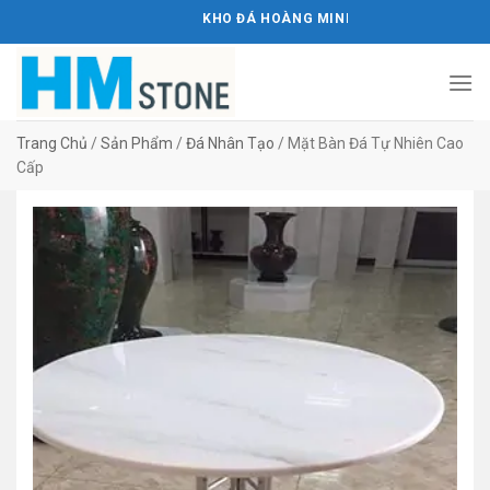
Bỏ
KHO ĐÁ HOÀNG MINH STONE
qua
nội
dung
Trang Chủ
/
Sản Phẩm
/
Đá Nhân Tạo
/
Mặt Bàn Đá Tự Nhiên Cao
Cấp