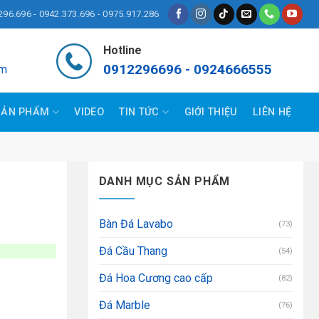
296.696 - 0942.373.696 - 0975.917.286
Hotline
0912296696 - 0924666555
om
SẢN PHẨM
VIDEO
TIN TỨC
GIỚI THIỆU
LIÊN HỆ
DANH MỤC SẢN PHẨM
Bàn Đá Lavabo
(73)
Đá Cầu Thang
(54)
Đá Hoa Cương cao cấp
(82)
Đá Marble
(76)