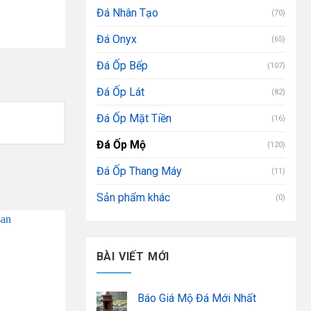
Đá Nhân Tạo
(70)
Đá Onyx
(65)
Đá Ốp Bếp
(107)
Đá Ốp Lát
(82)
Đá Ốp Mặt Tiền
(16)
Đá Ốp Mộ
(120)
Đá Ốp Thang Máy
(11)
Sản phẩm khác
(0)
BÀI VIẾT MỚI
Báo Giá Mộ Đá Mới Nhất