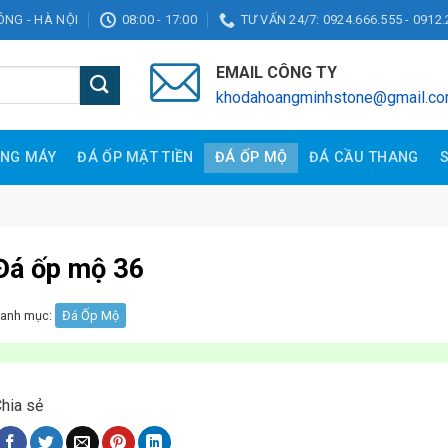
ĐÔNG - HÀ NỘI
08:00 - 17:00
TƯ VẤN 24/7: 0924.666.555 - 0912.
EMAIL CÔNG TY
khodahoangminhstone@gmail.c
ANG MÁY
ĐÁ ỐP MẶT TIỀN
ĐÁ ỐP MỘ
ĐÁ CẦU THANG
Đá ốp mộ 36
anh mục:
Đá Ốp Mộ
hia sẻ