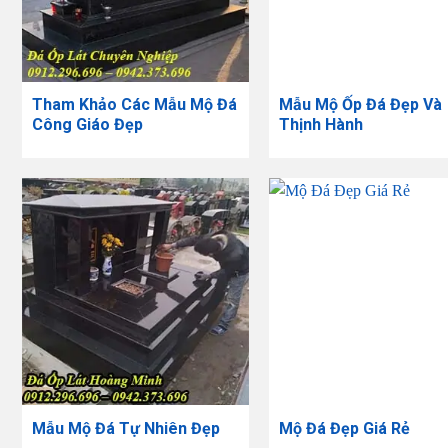
Tham Khảo Các Mẫu Mộ Đá
Mẫu Mộ Ốp Đá Đẹp Và
Công Giáo Đẹp
Thịnh Hành
Mẫu Mộ Đá Tự Nhiên Đẹp
Mộ Đá Đẹp Giá Rẻ