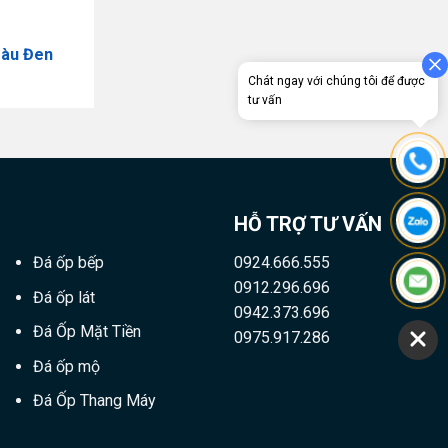
Màu Đen
Chát ngay với chúng tôi để được
tư vấn
HỖ TRỢ TƯ VẤN
Đá ốp bếp
0924.666.555
0912.296.696
Đá ốp lát
0942.373.696
Đá Ốp Mặt Tiền
0975.917.286
Đá ốp mộ
Đá Ốp Thang Máy