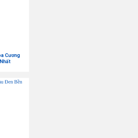
oa Cương
 Nhất