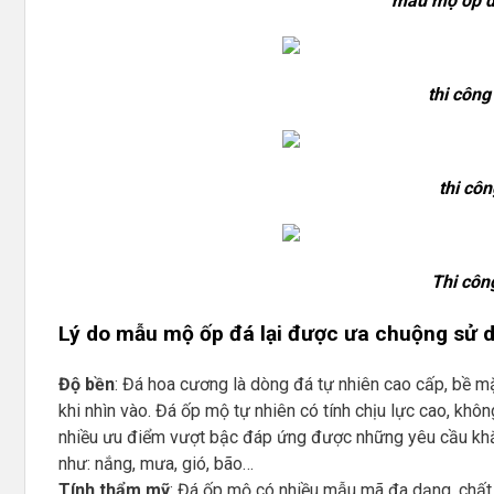
mẫu mộ ốp đá
thi công
thi cô
Thi côn
Lý do mẫu mộ ốp đá lại được ưa chuộng sử 
Độ bền
: Đá hoa cương là dòng đá tự nhiên cao cấp, bề
khi nhìn vào. Đá ốp mộ tự nhiên có tính chịu lực cao, khô
nhiều ưu điểm vượt bậc đáp ứng được những yêu cầu khắ
như: nắng, mưa, gió, bão…
Tính thẩm mỹ
: Đá ốp mộ có nhiều mẫu mã đa dạng, chất