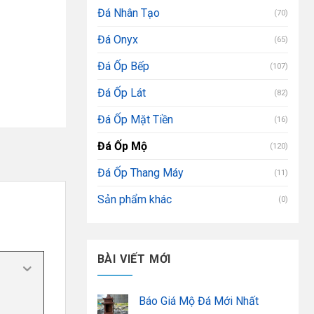
Đá Nhân Tạo
(70)
Đá Onyx
(65)
Đá Ốp Bếp
(107)
Đá Ốp Lát
(82)
Đá Ốp Mặt Tiền
(16)
Đá Ốp Mộ
(120)
Đá Ốp Thang Máy
(11)
Sản phẩm khác
(0)
BÀI VIẾT MỚI
Báo Giá Mộ Đá Mới Nhất