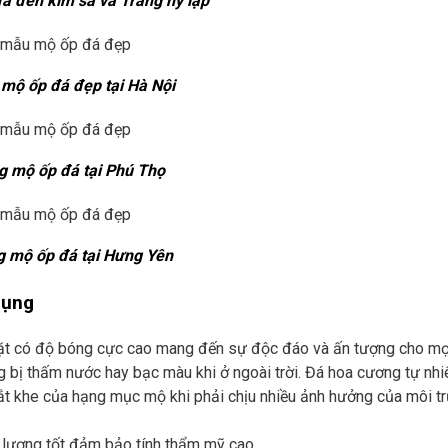
 đen kim sa và Trắng hy lạp
 mộ ốp đá đẹp tại Hà Nội
ng mộ ốp đá tại Phú Thọ
g mộ ốp đá tại Hưng Yên
dụng
 mặt có độ bóng cực cao mang đến sự độc đáo và ấn tượng cho mọ
ng bị thấm nước hay bạc màu khi ở ngoài trời. Đá hoa cương tự nhi
t khe của hạng mục mộ khi phải chịu nhiều ảnh hưởng của môi t
 lượng tốt đảm bảo tính thẩm mỹ cao.