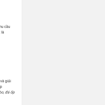
hu cầu
 là
và giải
ấp
bo, đá ốp