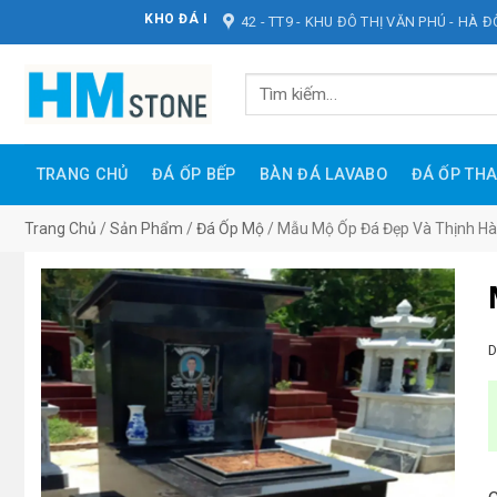
Bỏ
KHO ĐÁ HOÀNG MINH STONE
42 - TT9 - KHU ĐÔ THỊ VĂN PHÚ - HÀ 
qua
nội
Tìm
dung
kiếm:
TRANG CHỦ
ĐÁ ỐP BẾP
BÀN ĐÁ LAVABO
ĐÁ ỐP TH
Trang Chủ
/
Sản Phẩm
/
Đá Ốp Mộ
/
Mẫu Mộ Ốp Đá Đẹp Và Thịnh H
D