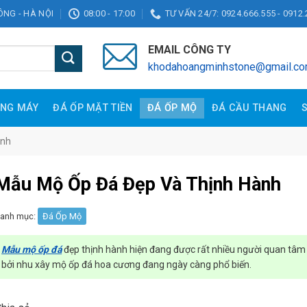
ĐÔNG - HÀ NỘI
08:00 - 17:00
TƯ VẤN 24/7: 0924.666.555 - 0912.
EMAIL CÔNG TY
khodahoangminhstone@gmail.c
ANG MÁY
ĐÁ ỐP MẶT TIỀN
ĐÁ ỐP MỘ
ĐÁ CẦU THANG
ành
Mẫu Mộ Ốp Đá Đẹp Và Thịnh Hành
anh mục:
Đá Ốp Mộ
Mẫu mộ ốp đá
đẹp thịnh hành hiện đang được rất nhiều người quan tâm 
bởi nhu xây mộ ốp đá hoa cương đang ngày càng phổ biến.