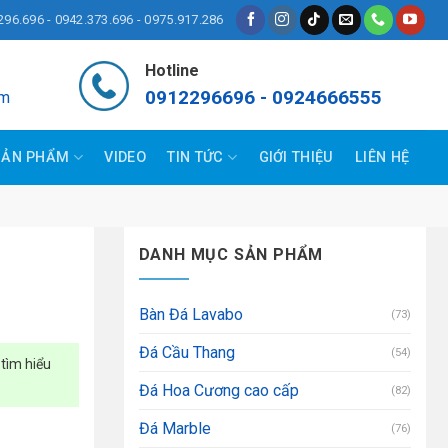
296.696 - 0942.373.696 - 0975.917.286
Hotline
0912296696 - 0924666555
om
SẢN PHẨM
VIDEO
TIN TỨC
GIỚI THIỆU
LIÊN HỆ
DANH MỤC SẢN PHẨM
Bàn Đá Lavabo
(73)
Đá Cầu Thang
(54)
tìm hiểu
Đá Hoa Cương cao cấp
(82)
Đá Marble
(76)