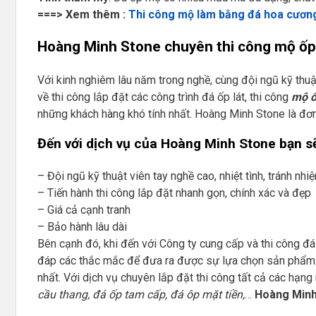
===> Xem thêm :
Thi công mộ làm bằng đá hoa cương
Hoàng Minh Stone chuyên thi công mộ ốp đ
Với kinh nghiêm lâu năm trong nghề, cùng đội ngũ kỹ thu
về thi công lắp đặt các công trình đá ốp lát, thi công
mộ ố
những khách hàng khó tính nhất. Hoàng Minh Stone là đơ
Đến với dịch vụ của Hoàng Minh Stone bạn s
– Đội ngũ kỹ thuật viên tay nghề cao, nhiệt tình, tránh nhi
– Tiến hành thi công lắp đặt nhanh gọn, chính xác và đẹp
– Giá cả cạnh tranh
– Bảo hành lâu dài
Bên cạnh đó, khi đến với Công ty cung cấp và thi công đá
đáp các thắc mắc để đưa ra được sự lựa chọn sản phẩm 
nhất. Với dịch vụ chuyên lắp đặt thi công tất cả các hạn
cầu thang, đá ốp tam cấp, đá ôp mặt tiền,
…
Hoàng Minh