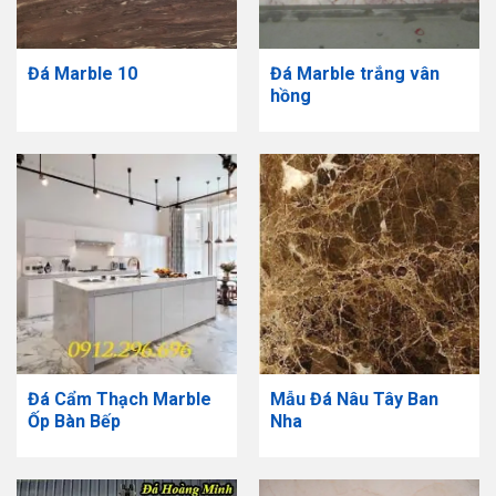
Đá Marble 10
Đá Marble trắng vân
hồng
Đá Cẩm Thạch Marble
Mẫu Đá Nâu Tây Ban
Ốp Bàn Bếp
Nha