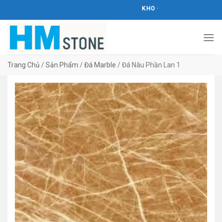
Bỏ
KHO ĐÁ HOÀNG MINH STONE
qua
nội
dung
Trang Chủ
/
Sản Phẩm
/
Đá Marble
/
Đá Nâu Phần Lan 1