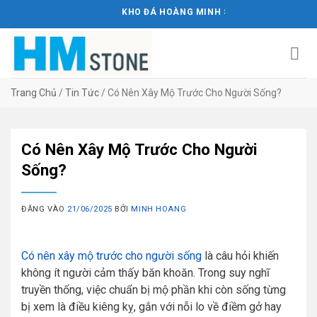
Bỏ
KHO ĐÁ HOÀNG MINH STONE
qua
nội
dung
Trang Chủ
/
Tin Tức
/
Có Nên Xây Mộ Trước Cho Người Sống?
Có Nên Xây Mộ Trước Cho Người
Sống?
ĐĂNG VÀO
21/06/2025
BỞI
MINH HOANG
Có nên xây mộ trước cho người sống
là câu hỏi khiến
không ít người cảm thấy băn khoăn. Trong suy nghĩ
truyền thống, việc chuẩn bị mộ phần khi còn sống từng
bị xem là điều kiêng kỵ, gắn với nỗi lo về điềm gở hay