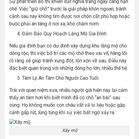
Sự phát triển đô thị khiến đất nghĩa trang ngày càng hạn
chế. Việc “giữ chỗ” trước là giải pháp khôn ngoan, tránh
cảnh sau này không tìm được nơi chôn cất phù hợp hoặc
buộc phải an táng ở nơi xa, khó chăm nom.
Đảm Bảo Quy Hoạch Lăng Mộ Gia Đình
Nếu gia đình bạn có dự định xây dựng khu lăng mộ cho
dòng tộc, thì việc bố trí các mộ chờ theo vai vế, hàng lối
rõ ràng sẽ giúp tránh xung đột, lộn xộn về sau. Điều này
đặc biệt quan trọng với những dòng họ lớn, nhiều thế hệ.
Tâm Lý An Tâm Cho Người Cao Tuổi
Trái với quan niệm xưa, nhiều người già hiện nay lại cảm
thấy an tâm hơn khi biết mình đã có chỗ “an bài” sau
cùng. Họ không muốn con cháu vất vả lo liệu hoặc gặp
cảnh gấp rút, lúng túng khi sự việc bất ngờ xảy ra.
Xây mộ