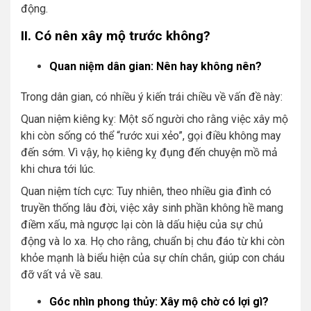
động.
II. Có nên xây mộ trước không?
Quan niệm dân gian: Nên hay không nên?
Trong dân gian, có nhiều ý kiến trái chiều về vấn đề này:
Quan niệm kiêng kỵ: Một số người cho rằng việc xây mộ
khi còn sống có thể “rước xui xẻo”, gọi điều không may
đến sớm. Vì vậy, họ kiêng kỵ đụng đến chuyện mồ mả
khi chưa tới lúc.
Quan niệm tích cực: Tuy nhiên, theo nhiều gia đình có
truyền thống lâu đời, việc xây sinh phần không hề mang
điềm xấu, mà ngược lại còn là dấu hiệu của sự chủ
động và lo xa. Họ cho rằng, chuẩn bị chu đáo từ khi còn
khỏe mạnh là biểu hiện của sự chín chắn, giúp con cháu
đỡ vất vả về sau.
Góc nhìn phong thủy: Xây mộ chờ có lợi gì?