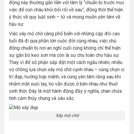
động này thường gắn liền với tâm lý “chuẩn bị trước mọi
việc để con cháu khỏi bối rối về sau”, đồng thời thể hiện
ý thức về quy luật sinh – tử và mong muốn yên tâm về
hậu sự.
Việc xây mộ chờ càng phổ biến với những cặp đôi cao
tuổi đã đi qua phần lớn cuộc đời cùng nhau, việc chủ
động chuẩn bị nơi an nghỉ cuối cùng không chỉ thể hiện
sự gắn bó keo sơn mà còn là sự chu toàn cho hậu sự.
Thay vì để số phận sắp đặt một cách ngẫu nhiên, nhiều
vợ chồng lựa chọn xây mộ chờ cạnh nhau – cùng chọn vị
trí đẹp, hướng hợp mệnh, và cùng yên tâm rằng sau khi
nhắm mắt xuôi tay, họ vẫn được ở bên nhau như thuở
sinh thời. Đây là một hành động đầy ý nghĩa, chan chứa
tình cảm thủy chung và sâu sắc.
Xây mộ chờ