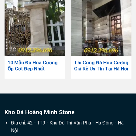
10 Mẫu Đá Hoa Cương
Thi Công Đá Hoa Cương
Ốp Cột Đẹp Nhất
Giá Rẻ Uy Tín Tại Hà Nội
Kho Đá Hoàng Minh Stone
Địa chỉ: 42 - TT9 - Khu Đô Thị Văn Phú - Hà Đông - Hà
Nội