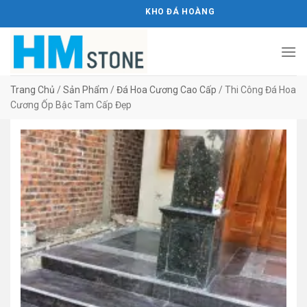
Bỏ
KHO ĐÁ HOÀNG MINH STONE
qua
nội
dung
Trang Chủ
/
Sản Phẩm
/
Đá Hoa Cương Cao Cấp
/
Thi Công Đá Hoa
Cương Ốp Bậc Tam Cấp Đẹp