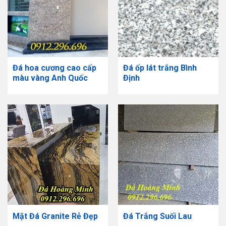
Đá hoa cương cao cấp
Đá ốp lát trắng Bình
màu vàng Anh Quốc
Định
Mặt Đá Granite Rẻ Đẹp
Đá Trắng Suối Lau