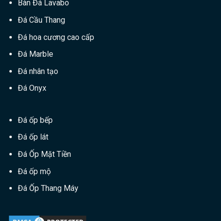
Bàn Đá Lavabo
Đá Cầu Thang
Đá hoa cương cao cấp
Đá Marble
Đá nhân tạo
Đá Onyx
Đá ốp bếp
Đá ốp lát
Đá Ốp Mặt Tiền
Đá ốp mộ
Đá Ốp Thang Máy