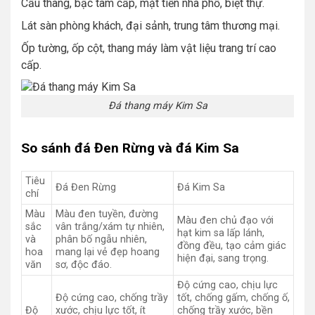
Cầu thang, bậc tam cấp, mặt tiền nhà phố, biệt thự.
Lát sàn phòng khách, đại sảnh, trung tâm thương mại.
Ốp tường, ốp cột, thang máy làm vật liệu trang trí cao
cấp.
Đá thang máy Kim Sa
So sánh đá Đen Rừng và đá Kim Sa
Tiêu
Đá Đen Rừng
Đá Kim Sa
chí
Màu
Màu đen tuyền, đường
Màu đen chủ đạo với
sắc
vân trắng/xám tự nhiên,
hạt kim sa lấp lánh,
và
phân bố ngẫu nhiên,
đồng đều, tạo cảm giác
hoa
mang lại vẻ đẹp hoang
hiện đại, sang trọng.
văn
sơ, độc đáo.
Độ cứng cao, chịu lực
Độ cứng cao, chống trầy
tốt, chống gấm, chống ố,
Độ
xước, chịu lực tốt, ít
chống trầy xước, bền