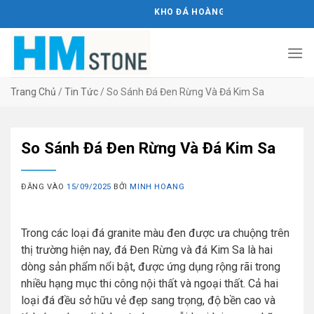
Bỏ
KHO ĐÁ HOÀNG MINH STONE
qua
nội
dung
Trang Chủ
/
Tin Tức
/
So Sánh Đá Đen Rừng Và Đá Kim Sa
So Sánh Đá Đen Rừng Và Đá Kim Sa
ĐĂNG VÀO
15/09/2025
BỞI
MINH HOANG
Trong các loại đá granite màu đen được ưa chuộng trên
thị trường hiện nay, đá Đen Rừng và đá Kim Sa là hai
dòng sản phẩm nổi bật, được ứng dụng rộng rãi trong
nhiều hạng mục thi công nội thất và ngoại thất. Cả hai
loại đá đều sở hữu vẻ đẹp sang trọng, độ bền cao và