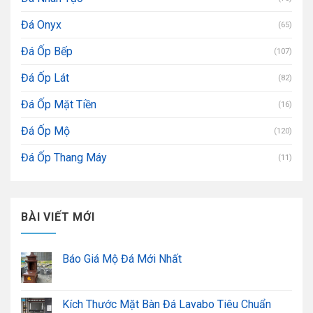
Đá Onyx
(65)
Đá Ốp Bếp
(107)
Đá Ốp Lát
(82)
Đá Ốp Mặt Tiền
(16)
Đá Ốp Mộ
(120)
Đá Ốp Thang Máy
(11)
BÀI VIẾT MỚI
Báo Giá Mộ Đá Mới Nhất
Kích Thước Mặt Bàn Đá Lavabo Tiêu Chuẩn