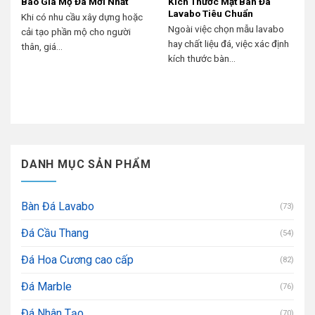
Báo Giá Mộ Đá Mới Nhất
Kích Thước Mặt Bàn Đá
Lavabo Tiêu Chuẩn
Khi có nhu cầu xây dựng hoặc
Ngoài việc chọn mẫu lavabo
cải tạo phần mộ cho người
hay chất liệu đá, việc xác định
thân, giá...
kích thước bàn...
DANH MỤC SẢN PHẨM
Bàn Đá Lavabo
(73)
Đá Cầu Thang
(54)
Đá Hoa Cương cao cấp
(82)
Đá Marble
(76)
Đá Nhân Tạo
(70)