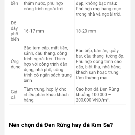
bền
thấm nước, phù hợp
đẹp, không bạc màu;
công trình ngoài trời.
Phù hợp mọi hạng mục
trong nhà và ngoài trời.
Độ
dày
16-17 mm
18-20 mm
phổ
biến
Bậc tam cấp, mặt tiền,
Bàn bếp, bàn ăn, quầy
sảnh, cầu thang, công
bar, cầu thang, tường ốp.
trình ngoài trời. Thích
Ứng
Phù hợp công trình cao
hợp với công trình dân
dụng
cấp, biệt thự, nhà hàng,
dụng, nhà phố, công
khách sạn hoặc trung
trình có ngân sách trung
tâm thương mại.
bình.
Tầm trung, hợp lý cho
Cao hơn đá Đen Rừng
Giá
nhiều phân khúc khách
khoảng 100.000 –
cả
hàng.
200.000 VNĐ/m².
Nên chọn đá Đen Rừng hay đá Kim Sa?