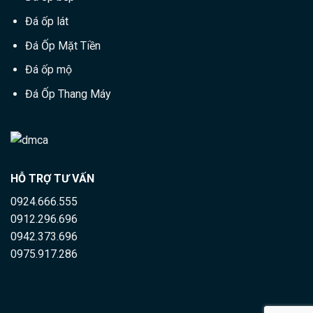
Đá ốp lát
Đá Ốp Mặt Tiền
Đá ốp mộ
Đá Ốp Thang Máy
HỖ TRỢ TƯ VẤN
0924.666.555
0912.296.696
0942.373.696
0975.917.286