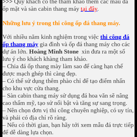
>>>
Quý khách có thể tham khảo thêm các mẫu đá
ốp mặt và sàn cabin thang máy
tại đây
.
Những lưu ý trong thi công ốp đá thang máy.
Với nhiều năm kinh nghiệm trong việc
thi công đá
ốp thang máy
gia đình và ốp đá thang máy cho các
dự án lớn.
Hoàng Minh Stone
xin đưa ra một số
lưu ý cho khách khàng tham khảo.
– Chia đá ốp thang mày làm sao để càng hạn chế
được mạch ghép thì càng đẹp.
– Có thể sử dụng thêm phào chỉ để tạo điểm nhấn
cho khu vực cửa thang.
– Sàn cabin thang máy sử dụng đá hoa văn sẽ nâng
cao thẩm mỹ, tạo sử nổi bật và tăng sự sang trọng.
– Nên chọn đơn vị thi công chuyên nghiệp, có uy tín,
và phải có địa chỉ rõ ràng.
– Nếu có thời gian, bạn hãy tới xem mẫu đá trực tiếp
để dễ dàng lựa chọn.