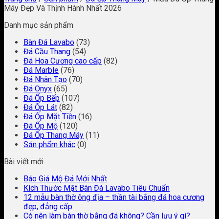
Máy Đẹp Và Thịnh Hành Nhất 2026
Danh mục sản phẩm
Bàn Đá Lavabo
(73)
Đá Cầu Thang
(54)
Đá Hoa Cương cao cấp
(82)
Đá Marble
(76)
Đá Nhân Tạo
(70)
Đá Onyx
(65)
Đá Ốp Bếp
(107)
Đá Ốp Lát
(82)
Đá Ốp Mặt Tiền
(16)
Đá Ốp Mộ
(120)
Đá Ốp Thang Máy
(11)
Sản phẩm khác
(0)
Bài viết mới
Báo Giá Mộ Đá Mới Nhất
Kích Thước Mặt Bàn Đá Lavabo Tiêu Chuẩn
12 mẫu bàn thờ ông địa – thần tài bằng đá hoa cương
đẹp, đẳng cấp
Có nên làm bàn thờ bằng đá không? Cần lưu ý gì?