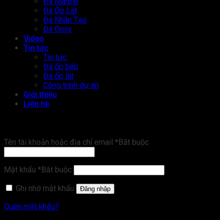
Đá Marble
Đá Ốp Lát
Đá Nhân Tạo
Đá Onyx
Video
Tin tức
Tin tức
Đá ốp bếp
Đá ốp lát
Công trình dự án
Giới thiệu
Liên hệ
Đăng nhập
Tên tài khoản hoặc địa chỉ email
*
Bắt buộc
Mật khẩu
*
Bắt buộc
Ghi nhớ mật khẩu
Đăng nhập
Quên mật khẩu?