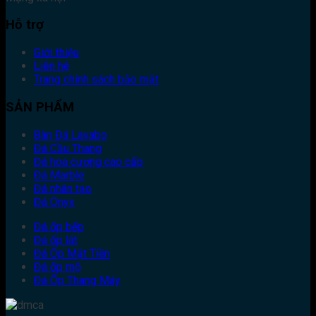
Hỗ trợ
Giới thiệu
Liên hệ
Trang chính sách bảo mật
SẢN PHẨM
Bàn Đá Lavabo
Đá Cầu Thang
Đá hoa cương cao cấp
Đá Marble
Đá nhân tạo
Đá Onyx
Đá ốp bếp
Đá ốp lát
Đá Ốp Mặt Tiền
Đá ốp mộ
Đá Ốp Thang Máy