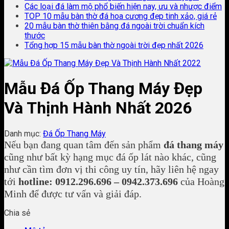
Các loại đá làm mộ phổ biến hiện nay, ưu và nhược điểm
TOP 10 mẫu bàn thờ đá hoa cương đẹp tinh xảo, giá rẻ
20 mẫu bàn thờ thiên bằng đá ngoài trời chuẩn kích
thước
Tổng hợp 15 mẫu bàn thờ ngoài trời đẹp nhất 2026
Mẫu Đá Ốp Thang Máy Đẹp
Và Thịnh Hành Nhất 2026
Danh mục:
Đá Ốp Thang Máy
Nếu bạn đang quan tâm đến sản phẩm
đá thang máy
cũng như bất kỳ hạng mục đá ốp lát nào khác, cũng
như cần tìm đơn vị thi công uy tín, hãy liên hệ ngay
tới
hotline: 0912.296.696 – 0942.373.696
của Hoàng
Minh để được tư vấn và giải đáp.
Chia sẻ