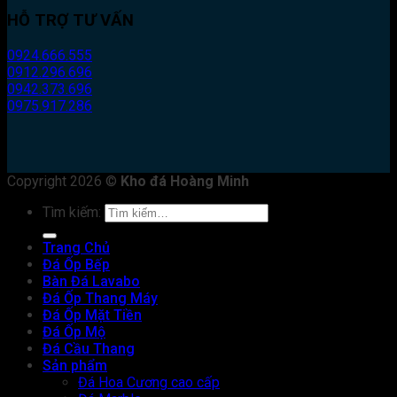
HỖ TRỢ TƯ VẤN
0924.666.555
0912.296.696
0942.373.696
0975.917.286
Copyright 2026 ©
Kho đá Hoàng Minh
Tìm kiếm:
Trang Chủ
Đá Ốp Bếp
Bàn Đá Lavabo
Đá Ốp Thang Máy
Đá Ốp Mặt Tiền
Đá Ốp Mộ
Đá Cầu Thang
Sản phẩm
Đá Hoa Cương cao cấp