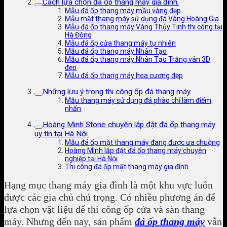
Cách lựa chọn đá ốp thang máy gia đình.
Mẫu đá ốp thang máy mầu vàng đẹp
Mẫu mặt thang máy sử dụng đá Vàng Hoàng Gia
Mẫu đá ốp thang máy Vàng Thủy Tinh thi công tại
Hà Đông
Mẫu đá ốp cửa thang máy tự nhiên
Mẫu đá ốp thang máy Nhân Tạo
Mẫu đá ốp thang máy Nhân Tạo Trắng vân 3D
đẹp
Mẫu đá ốp thang máy hoa cương đẹp
Những lưu ý trong thi công ốp đá thang máy.
Mẫu thang máy sử dụng đá phào chỉ làm điểm
nhấn
Hoàng Minh Stone chuyên lắp đặt đá ốp thang máy
uy tín tại Hà Nội.
Mẫu đá ốp mặt thang máy đang được ưa chuộng
Hoàng Minh lắp đặt đá ốp thang máy chuyên
nghiệp tại Hà Nội
Thi công đá ốp mặt thang máy gia đình
Hạng mục thang máy gia đình là một khu vực luôn
được các gia chủ chú trọng. Có nhiều phương án để
lựa chọn vật liệu để thi công ốp cửa và sàn thang
máy. Nhưng đến nay, sản phẩm
đá ốp thang máy
vẫn