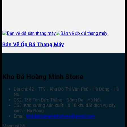
Bản Vẽ Ốp Đá Thang Máy
Kho Đá Hoàng Minh Stone
Địa chỉ: 42 - TT9 - Khu Đô Thị Văn Phú - Hà Đông - Hà
Nội
CS2: 136 Tôn Đức Thắng - Đống Đa - Hà Nội
CS3: Kho xưởng sản xuất: Lô 18 khu đất dịch vụ cây
xanh - Hà Đông
Email:
khodahoangminhstone@gmail.com
Mạng xã hội