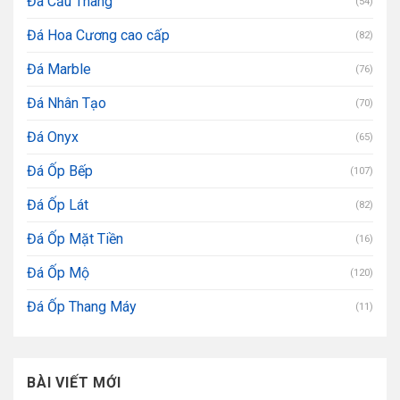
Đá Cầu Thang
(54)
Đá Hoa Cương cao cấp
(82)
Đá Marble
(76)
Đá Nhân Tạo
(70)
Đá Onyx
(65)
Đá Ốp Bếp
(107)
Đá Ốp Lát
(82)
Đá Ốp Mặt Tiền
(16)
Đá Ốp Mộ
(120)
Đá Ốp Thang Máy
(11)
BÀI VIẾT MỚI