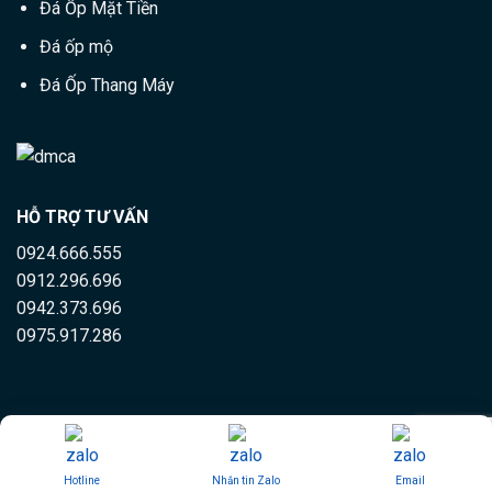
Đá Ốp Mặt Tiền
Đá ốp mộ
Đá Ốp Thang Máy
HỖ TRỢ TƯ VẤN
0924.666.555
0912.296.696
0942.373.696
0975.917.286
Copyright 2026 ©
Kho đá Hoàng Minh
Hotline
Nhắn tin Zalo
Email