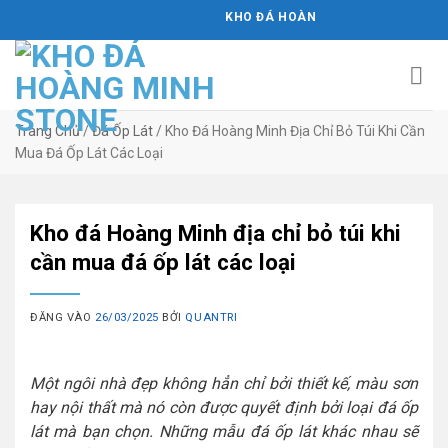
Bỏ
KHO ĐÁ HOÀNG MINH STONE
qua
nội
dung
Trang Chủ
/
Đá Ốp Lát
/
Kho Đá Hoàng Minh Địa Chỉ Bỏ Túi Khi Cần
Mua Đá Ốp Lát Các Loại
Kho đá Hoàng Minh địa chỉ bỏ túi khi
cần mua đá ốp lát các loại
ĐĂNG VÀO
26/03/2025
BỞI
QUANTRI
Một ngôi nhà đẹp không hẳn chỉ bởi thiết kế, màu sơn
hay nội thất mà nó còn được quyết định bởi loại đá ốp
lát mà bạn chọn. Những mẫu đá ốp lát khác nhau sẽ