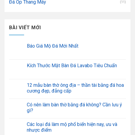
Đá Ốp Thang Máy
(11)
BÀI VIẾT MỚI
Báo Giá Mộ Đá Mới Nhất
Kích Thước Mặt Bàn Đá Lavabo Tiêu Chuẩn
12 mẫu bàn thờ ông địa – thần tài bằng đá hoa
cương đẹp, đẳng cấp
Có nên làm bàn thờ bằng đá không? Cần lưu ý
gì?
Các loại đá làm mộ phổ biến hiện nay, ưu và
nhược điểm