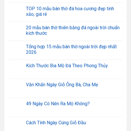
TOP 10 mẫu bàn thờ đá hoa cương đẹp tinh
xảo, giá rẻ
20 mẫu bàn thờ thiên bằng đá ngoài trời chuẩn
kích thước
Tổng hợp 15 mẫu bàn thờ ngoài trời đẹp nhất
2026
Kích Thước Bia Mộ Đá Theo Phong Thủy
Văn Khấn Ngày Giỗ Ông Bà, Cha Mẹ
49 Ngày Có Nên Ra Mộ Không?
Cách Tính Ngày Cúng Giỗ Đầu