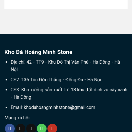
Kho Đá Hoàng Minh Stone
Địa chỉ: 42 - TT9 - Khu Đô Thị Văn Phú - Hà Đông - Hà
Nội
CS2: 136 Tôn Đức Thắng - Đống Đa - Hà Nội
CS3: Kho xưởng sản xuất: Lô 18 khu đất dịch vụ cây xanh
- Hà Đông
Email:
khodahoangminhstone@gmail.com
Mạng xã hội