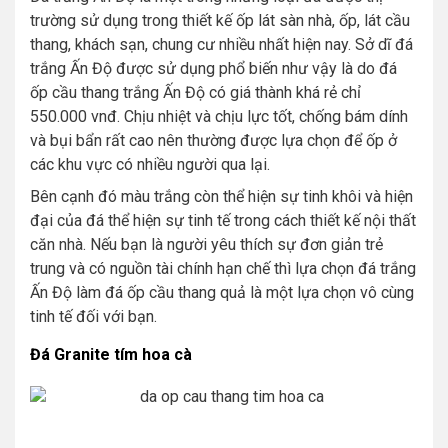
trường sử dụng trong thiết kế ốp lát sàn nhà, ốp, lát cầu
thang, khách sạn, chung cư nhiều nhất hiện nay. Sở dĩ đá
trắng Ấn Độ được sử dụng phổ biến như vậy là do đá
ốp cầu thang trắng Ấn Độ có giá thành khá rẻ chỉ
550.000 vnđ. Chịu nhiệt và chịu lực tốt, chống bám dính
và bụi bẩn rất cao nên thường được lựa chọn để ốp ở
các khu vực có nhiều người qua lại.
Bên cạnh đó màu trắng còn thể hiện sự tinh khôi và hiện
đại của đá thể hiện sự tinh tế trong cách thiết kế nội thất
căn nhà. Nếu bạn là người yêu thích sự đơn giản trẻ
trung và có nguồn tài chính hạn chế thì lựa chọn đá trắng
Ấn Độ làm đá ốp cầu thang quả là một lựa chọn vô cùng
tinh tế đối với bạn.
Đá Granite tím hoa cà