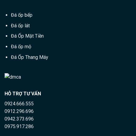
Đá ốp bếp
Đá ốp lát
Đá Ốp Mặt Tiền
Đá ốp mộ
Đá Ốp Thang Máy
HỖ TRỢ TƯ VẤN
0924.666.555
0912.296.696
0942.373.696
0975.917.286