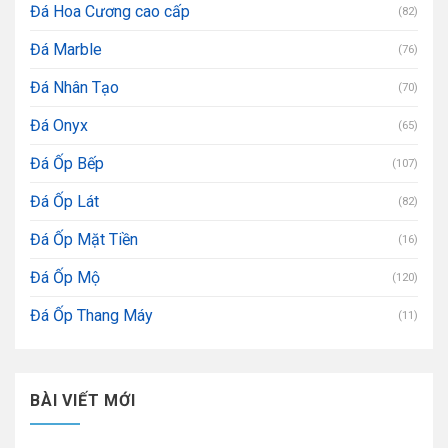
Đá Hoa Cương cao cấp
(82)
Đá Marble
(76)
Đá Nhân Tạo
(70)
Đá Onyx
(65)
Đá Ốp Bếp
(107)
Đá Ốp Lát
(82)
Đá Ốp Mặt Tiền
(16)
Đá Ốp Mộ
(120)
Đá Ốp Thang Máy
(11)
BÀI VIẾT MỚI