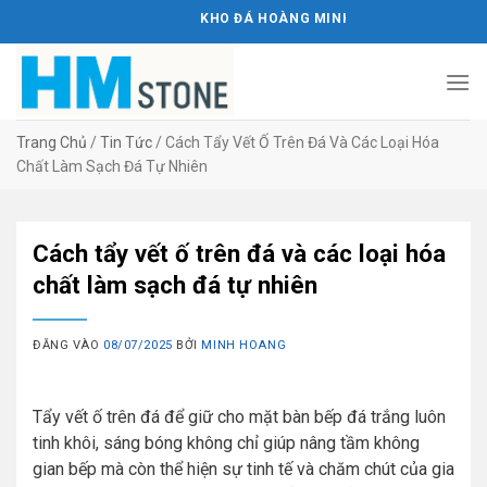
Bỏ
KHO ĐÁ HOÀNG MINH STONE
qua
nội
dung
Trang Chủ
/
Tin Tức
/
Cách Tẩy Vết Ố Trên Đá Và Các Loại Hóa
Chất Làm Sạch Đá Tự Nhiên
Cách tẩy vết ố trên đá và các loại hóa
chất làm sạch đá tự nhiên
ĐĂNG VÀO
08/07/2025
BỞI
MINH HOANG
Tẩy vết ố trên đá để giữ cho mặt bàn bếp đá trắng luôn
tinh khôi, sáng bóng không chỉ giúp nâng tầm không
gian bếp mà còn thể hiện sự tinh tế và chăm chút của gia