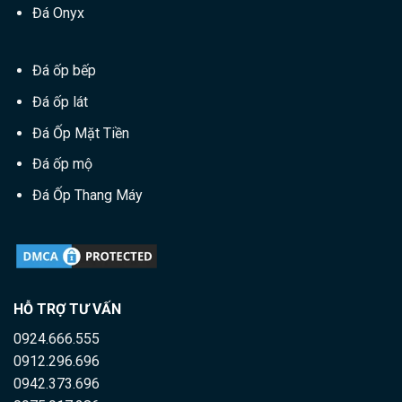
Đá Onyx
Đá ốp bếp
Đá ốp lát
Đá Ốp Mặt Tiền
Đá ốp mộ
Đá Ốp Thang Máy
HỖ TRỢ TƯ VẤN
0924.666.555
0912.296.696
0942.373.696