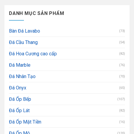
DANH MỤC SẢN PHẨM
Bàn Đá Lavabo
(73)
Đá Cầu Thang
(54)
Đá Hoa Cương cao cấp
(82)
Đá Marble
(76)
Đá Nhân Tạo
(70)
Đá Onyx
(65)
Đá Ốp Bếp
(107)
Đá Ốp Lát
(82)
Đá Ốp Mặt Tiền
(16)
Đá Ốp Mộ
(120)