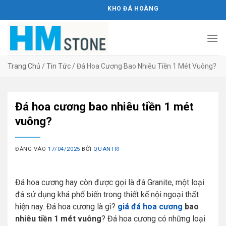
Bỏ
KHO ĐÁ HOÀNG MINH STONE
qua
nội
dung
Trang Chủ
/
Tin Tức
/
Đá Hoa Cương Bao Nhiêu Tiền 1 Mét Vuông?
Đá hoa cương bao nhiêu tiền 1 mét
vuông?
ĐĂNG VÀO
17/04/2025
BỞI
QUANTRI
Đá hoa cương hay còn được gọi là đá Granite, một loại
đá sử dụng khá phổ biến trong thiết kế nội ngoại thất
hiện nay. Đá hoa cương là gì?
giá đá hoa cương
bao
nhiêu tiền 1 mét vuông
? Đá hoa cương có những loại