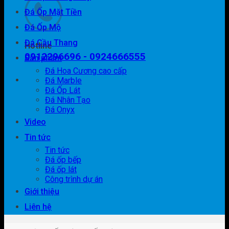
Đá Ốp Mặt Tiền
Đá Ốp Mộ
Đá Cầu Thang
Hotline
0912296696 - 0924666555
Sản phẩm
Đá Hoa Cương cao cấp
Đá Marble
Đá Ốp Lát
Đá Nhân Tạo
Đá Onyx
Video
Tin tức
Tin tức
Đá ốp bếp
Đá ốp lát
Công trình dự án
Giới thiệu
Liên hệ