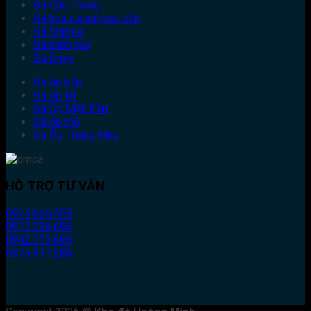
Đá Cầu Thang
Đá hoa cương cao cấp
Đá Marble
Đá nhân tạo
Đá Onyx
Đá ốp bếp
Đá ốp lát
Đá Ốp Mặt Tiền
Đá ốp mộ
Đá Ốp Thang Máy
HỖ TRỢ TƯ VẤN
0924.666.555
0912.296.696
0942.373.696
0975.917.286