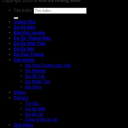
Copyright 2026 ©
Kho đá Hoàng Minh
Tìm kiếm:
Trang Chủ
Đá Ốp Bếp
Bàn Đá Lavabo
Đá Ốp Thang Máy
Đá Ốp Mặt Tiền
Đá Ốp Mộ
Đá Cầu Thang
Sản phẩm
Đá Hoa Cương cao cấp
Đá Marble
Đá Ốp Lát
Đá Nhân Tạo
Đá Onyx
Video
Tin tức
Tin tức
Đá ốp bếp
Đá ốp lát
Công trình dự án
Giới thiệu