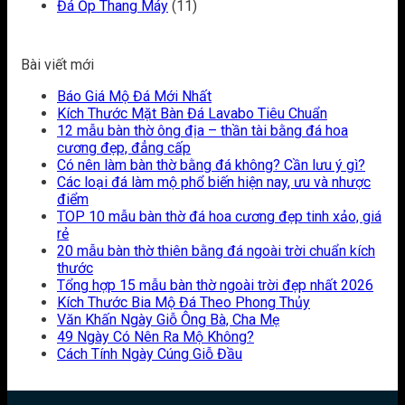
Đá Ốp Thang Máy
(11)
Bài viết mới
Báo Giá Mộ Đá Mới Nhất
Kích Thước Mặt Bàn Đá Lavabo Tiêu Chuẩn
12 mẫu bàn thờ ông địa – thần tài bằng đá hoa
cương đẹp, đẳng cấp
Có nên làm bàn thờ bằng đá không? Cần lưu ý gì?
Các loại đá làm mộ phổ biến hiện nay, ưu và nhược
điểm
TOP 10 mẫu bàn thờ đá hoa cương đẹp tinh xảo, giá
rẻ
20 mẫu bàn thờ thiên bằng đá ngoài trời chuẩn kích
thước
Tổng hợp 15 mẫu bàn thờ ngoài trời đẹp nhất 2026
Kích Thước Bia Mộ Đá Theo Phong Thủy
Văn Khấn Ngày Giỗ Ông Bà, Cha Mẹ
49 Ngày Có Nên Ra Mộ Không?
Cách Tính Ngày Cúng Giỗ Đầu