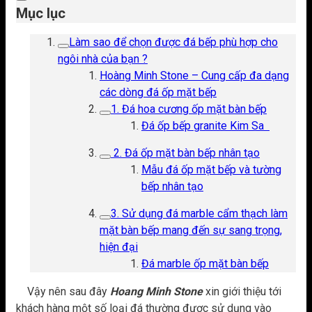
Mục lục
Làm sao để chọn được đá bếp phù hợp cho
ngôi nhà của bạn ?
Hoàng Minh Stone – Cung cấp đa dạng
các dòng đá ốp mặt bếp
1. Đá hoa cương ốp mặt bàn bếp
Đá ốp bếp granite Kim Sa
2. Đá ốp mặt bàn bếp nhân tạo
Mẫu đá ốp mặt bếp và tường
bếp nhân tạo
3. Sử dụng đá marble cẩm thạch làm
mặt bàn bếp mang đến sự sang trọng,
hiện đại
Đá marble ốp mặt bàn bếp
Vậy nên sau đây
Hoang Minh Stone
xin giới thiệu tới
khách hàng một số loại đá thường được sử dụng vào