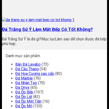
Đá Trắng Sứ Ý Làm Mặt Bếp Có Tốt Không?
Đá Trắng Sứ Ý là đá gì?Mục lụcLàm sao để chọn được đá bếp
phù hợp...
Danh mục sản phẩm
Bàn Đá Lavabo
(73)
Đá Cầu Thang
(54)
Đá Hoa Cương cao cấp
(82)
Đá Marble
(76)
Đá Nhân Tạo
(70)
Đá Onyx
(65)
Đá Ốp Bếp
(107)
Đá Ốp Lát
(82)
Đá Ốp Mặt Tiền
(16)
Đá Ốp Mộ
(120)