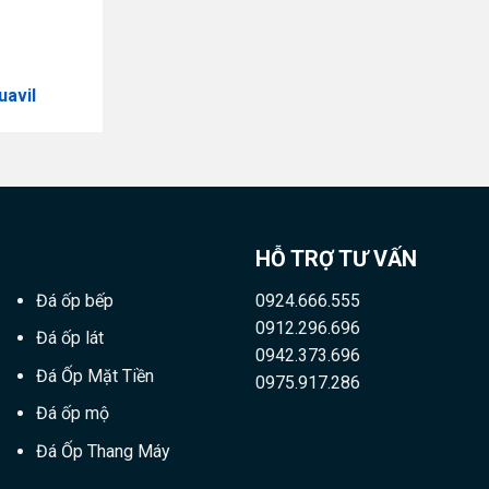
uavil
HỖ TRỢ TƯ VẤN
Đá ốp bếp
0924.666.555
0912.296.696
Đá ốp lát
0942.373.696
Đá Ốp Mặt Tiền
0975.917.286
Đá ốp mộ
Đá Ốp Thang Máy