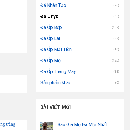
Đá Nhân Tạo
(70)
Đá Onyx
(65)
Đá Ốp Bếp
(107)
Đá Ốp Lát
(82)
Đá Ốp Mặt Tiền
(16)
Đá Ốp Mộ
(120)
Đá Ốp Thang Máy
(11)
Sản phẩm khác
(0)
BÀI VIẾT MỚI
Báo Giá Mộ Đá Mới Nhất