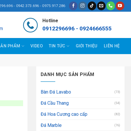
296.696 - 0942.373.696 - 0975.917.286
Hotline
0912296696 - 0924666555
om
SẢN PHẨM
VIDEO
TIN TỨC
GIỚI THIỆU
LIÊN HỆ
DANH MỤC SẢN PHẨM
Bàn Đá Lavabo
(73)
Đá Cầu Thang
(54)
Đá Hoa Cương cao cấp
(82)
Đá Marble
(76)