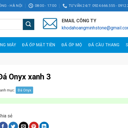
ĐÔNG - HÀ NỘI
08:00 - 17:00
TƯ VẤN 24/7: 0924.666.555 - 0912.
EMAIL CÔNG TY
khodahoangminhstone@gmail.c
ANG MÁY
ĐÁ ỐP MẶT TIỀN
ĐÁ ỐP MỘ
ĐÁ CẦU THANG
Đá Onyx xanh 3
anh mục:
Đá Onyx
hia sẻ