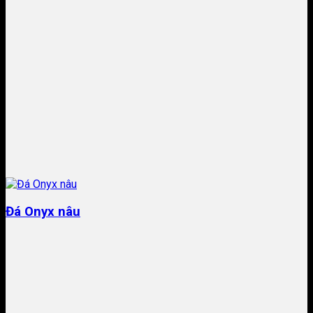
Đá Onyx nâu