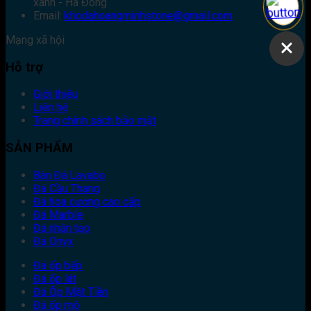
xanh - Hà Đông
Email:
khodahoangminhstone@gmail.com
Mạng xã hội
Hỗ trợ
Giới thiệu
Liên hệ
Trang chính sách bảo mật
SẢN PHẨM
Bàn Đá Lavabo
Đá Cầu Thang
Đá hoa cương cao cấp
Đá Marble
Đá nhân tạo
Đá Onyx
Đá ốp bếp
Đá ốp lát
Đá Ốp Mặt Tiền
Đá ốp mộ