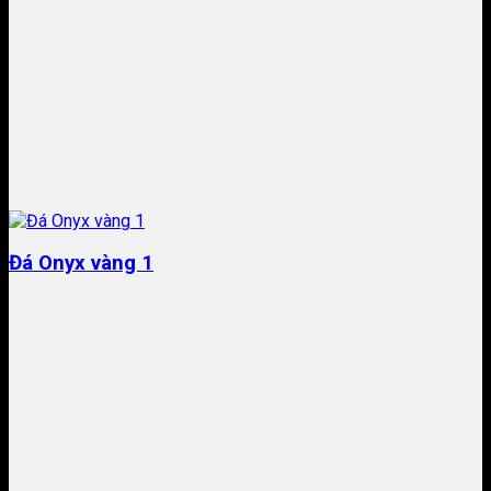
Đá Onyx vàng 1