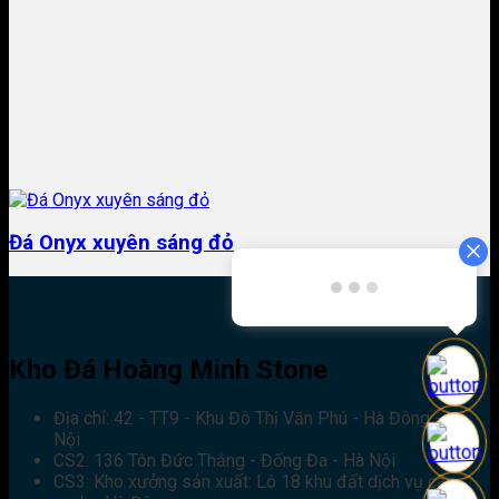
Đá Onyx xuyên sáng đỏ
Kho Đá Hoàng Minh Stone
Địa chỉ: 42 - TT9 - Khu Đô Thị Văn Phú - Hà Đông - Hà
Nội
CS2: 136 Tôn Đức Thắng - Đống Đa - Hà Nội
CS3: Kho xưởng sản xuất: Lô 18 khu đất dịch vụ cây