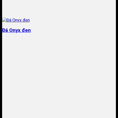
Đá Onyx đen