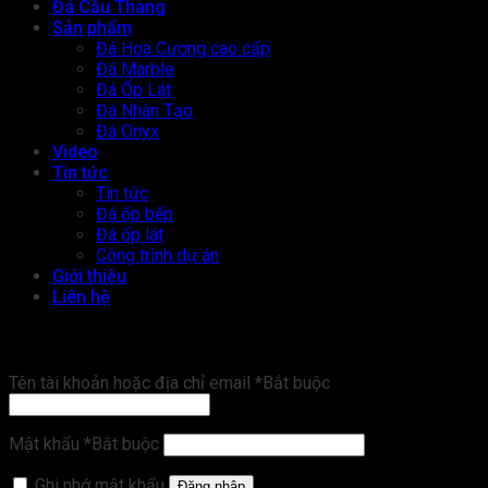
Đá Cầu Thang
Sản phẩm
Đá Hoa Cương cao cấp
Đá Marble
Đá Ốp Lát
Đá Nhân Tạo
Đá Onyx
Video
Tin tức
Tin tức
Đá ốp bếp
Đá ốp lát
Công trình dự án
Giới thiệu
Liên hệ
Đăng nhập
Tên tài khoản hoặc địa chỉ email
*
Bắt buộc
Mật khẩu
*
Bắt buộc
Ghi nhớ mật khẩu
Đăng nhập