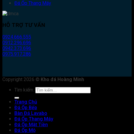
Đá Ốp Thang Máy
HỖ TRỢ TƯ VẤN
0924.666.555
0912.296.696
0942.373.696
0975.917.286
Copyright 2026 ©
Kho đá Hoàng Minh
Tìm kiếm:
Trang Chủ
Đá Ốp Bếp
Bàn Đá Lavabo
Đá Ốp Thang Máy
Đá Ốp Mặt Tiền
Đá Ốp Mộ