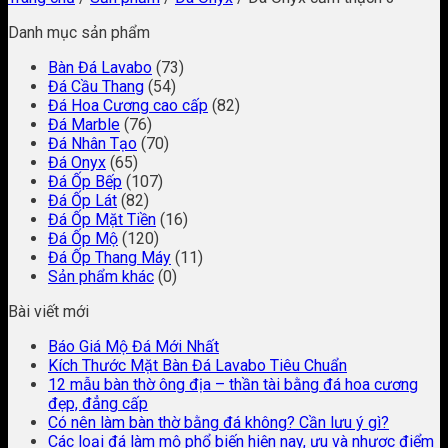
Danh mục sản phẩm
Bàn Đá Lavabo
(73)
Đá Cầu Thang
(54)
Đá Hoa Cương cao cấp
(82)
Đá Marble
(76)
Đá Nhân Tạo
(70)
Đá Onyx
(65)
Đá Ốp Bếp
(107)
Đá Ốp Lát
(82)
Đá Ốp Mặt Tiền
(16)
Đá Ốp Mộ
(120)
Đá Ốp Thang Máy
(11)
Sản phẩm khác
(0)
Bài viết mới
Báo Giá Mộ Đá Mới Nhất
Kích Thước Mặt Bàn Đá Lavabo Tiêu Chuẩn
12 mẫu bàn thờ ông địa – thần tài bằng đá hoa cương
đẹp, đẳng cấp
Có nên làm bàn thờ bằng đá không? Cần lưu ý gì?
Các loại đá làm mộ phổ biến hiện nay, ưu và nhược điểm