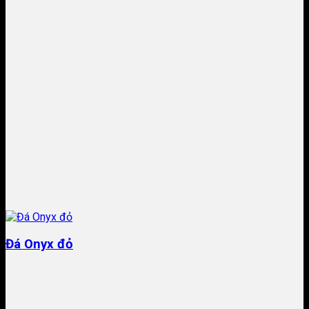
Đá Onyx đỏ