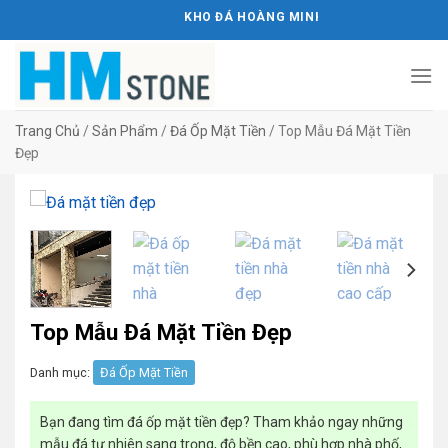
Bỏ
KHO ĐÁ HOÀNG MINH STONE
qua
nội
dung
Trang Chủ
/
Sản Phẩm
/
Đá Ốp Mặt Tiền
/
Top Mẫu Đá Mặt Tiền
Đẹp
Top Mẫu Đá Mặt Tiền Đẹp
Danh mục:
Đá Ốp Mặt Tiền
Bạn đang tìm đá ốp mặt tiền đẹp? Tham khảo ngay những
mẫu đá tự nhiên sang trọng, độ bền cao, phù hợp nhà phố,