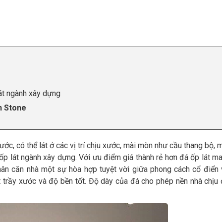
át ngành xây dựng
h Stone
ớc, có thể lát ở các vị trí chịu xước, mài mòn như cầu thang bộ, m
ốp lát ngành xây dựng. Với ưu điểm giá thành rẻ hơn đá ốp lát m
hân căn nhà một sự hòa hợp tuyệt vời giữa phong cách cổ điển v
ít trầy xước và độ bền tốt. Độ dày của đá cho phép nền nhà chị