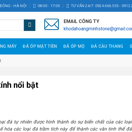
 ĐÔNG - HÀ NỘI
08:00 - 17:00
TƯ VẤN 24/7: 0924.666.555 - 0912.
EMAIL CÔNG TY
khodahoangminhstone@gmail.c
ANG MÁY
ĐÁ ỐP MẶT TIỀN
ĐÁ ỐP MỘ
ĐÁ CẦU THANG
t
ính nổi bật
loại đá tự nhiên được hình thành do sự biến chất của các loại
hể hóa các loại đá trầm tích này để thành các vân tinh thể đá