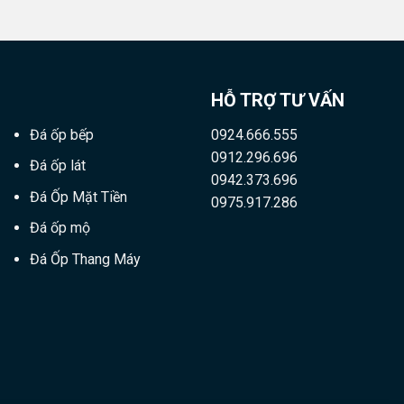
HỖ TRỢ TƯ VẤN
Đá ốp bếp
0924.666.555
0912.296.696
Đá ốp lát
0942.373.696
Đá Ốp Mặt Tiền
0975.917.286
Đá ốp mộ
Đá Ốp Thang Máy