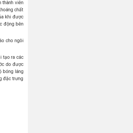
h thành viên
khoáng chất
ủa khi được
ác động bên
áo cho ngôi
i tạo ra các
ớc do được
ộ bóng láng
ng đặc trưng