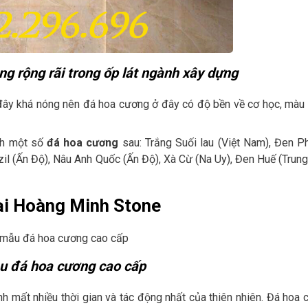
g rộng rãi trong ốp lát ngành xây dựng
ở đây khá nóng nên đá hoa cương ở đây có độ bền về cơ học, màu 
ành một số
đá hoa cương
sau: Trắng Suối lau (Việt Nam), Đen P
zil (Ấn Độ), Nâu Anh Quốc (Ấn Độ), Xà Cừ (Na Uy), Đen Huế (Trun
ại Hoàng Minh Stone
u đá hoa cương cao cấp
ành mất nhiều thời gian và tác động nhất của thiên nhiên. Đá ho