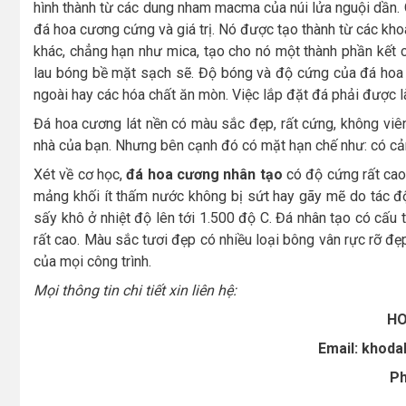
hình thành từ các dung nham macma của núi lửa nguội dần. Qu
đá hoa cương cứng và giá trị. Nó được tạo thành từ các k
khác, chẳng hạn như mica, tạo cho nó một thành phần kết c
lau bóng bề mặt sạch sẽ. Độ bóng và độ cứng của đá hoa 
ngoài hay các hóa chất ăn mòn. Việc lắp đặt đá phải được l
Đá hoa cương lát nền có màu sắc đẹp, rất cứng, không viê
nhà của bạn. Nhưng bên cạnh đó có mặt hạn chế như: có cảm
Xét về cơ học,
đá hoa cương nhân tạo
có độ cứng rất cao 
mảng khối ít thấm nước không bị sứt hay gãy mẽ do tác đ
sấy khô ở nhiệt độ lên tới 1.500 độ C. Đá nhân tạo có cấu
rất cao. Màu sắc tươi đẹp có nhiều loại bông vân rực rỡ đ
của mọi công trình.
Mọi thông tin chi tiết xin liên hệ:
HO
Email: khod
Ph