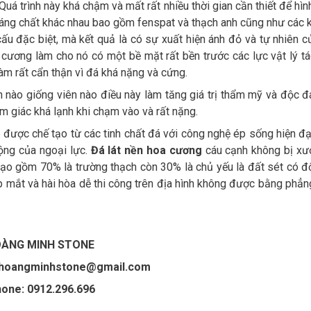
á trình này khá chậm và mất rất nhiều thời gian cần thiết để hìn
hoáng chất khác nhau bao gồm fenspat và thạch anh cũng như các 
ấu đặc biệt, mà kết quả là có sự xuất hiện ánh đỏ và tự nhiên c
cương làm cho nó có một bề mặt rất bền trước các lực vật lý t
àm rất cẩn thận vì đá khá nặng và cứng.
n nào giống viên nào điều này làm tăng giá trị thẩm mỹ và độc đ
 giác khá lạnh khi chạm vào và rất nặng.
được chế tạo từ các tinh chất đá với công nghệ ép sống hiện đạ
ộng của ngoại lực.
Đá lát nền hoa cương
cáu cạnh không bị xư
 tạo gồm 70% là trường thạch còn 30% là chủ yếu là đất sét có đ
ẹp mắt và hài hòa dễ thi công trên địa hình không được bằng phẳ
ÀNG MINH STONE
ahoangminhstone@gmail.com
one: 0912.296.696