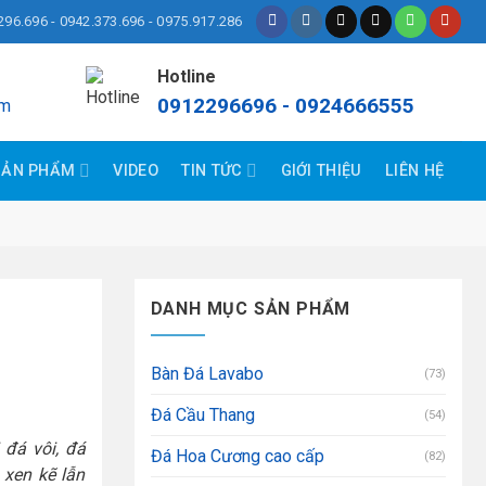
296.696 - 0942.373.696 - 0975.917.286
Hotline
0912296696 - 0924666555
om
SẢN PHẨM
VIDEO
TIN TỨC
GIỚI THIỆU
LIÊN HỆ
DANH MỤC SẢN PHẨM
Bàn Đá Lavabo
(73)
Đá Cầu Thang
(54)
 đá vôi, đá
Đá Hoa Cương cao cấp
(82)
 xen kẽ lẫn