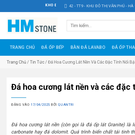
Bỏ
KHO ĐÁ HOÀNG MINH STONE
42 - TT9 - KHU ĐÔ THỊ VĂN PHÚ - HÀ
qua
nội
Tìm
dung
kiếm:
TRANG CHỦ
ĐÁ ỐP BẾP
BÀN ĐÁ LAVABO
ĐÁ ỐP TH
Trang Chủ
/
Tin Tức
/
Đá Hoa Cương Lát Nền Và Các Đặc Tính Nổi Bậ
Đá hoa cương lát nền và các đặc t
ĐĂNG VÀO
17/04/2025
BỞI
QUANTRI
Đá hoa cương lát nền (còn gọi là đá ốp lát Granite) là 
carbonate hay đá dolomit. Quá trình biến chất tái tinh t