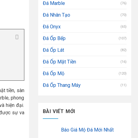
Đá Marble
(76)
Đá Nhân Tạo
(70)
Đá Onyx
(65)
Đá Ốp Bếp
(107)
Đá Ốp Lát
(82)
Đá Ốp Mặt Tiền
(16)
Đá Ốp Mộ
(120)
Đá Ốp Thang Máy
(11)
ặt tiền, sàn
arble, phong
à hiện đại.
BÀI VIẾT MỚI
u được sự va
Báo Giá Mộ Đá Mới Nhất