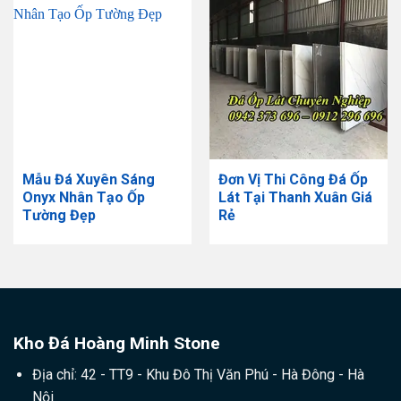
Mẫu Đá Xuyên Sáng
Đơn Vị Thi Công Đá Ốp
Onyx Nhân Tạo Ốp
Lát Tại Thanh Xuân Giá
Tường Đẹp
Rẻ
Kho Đá Hoàng Minh Stone
Địa chỉ: 42 - TT9 - Khu Đô Thị Văn Phú - Hà Đông - Hà
Nội