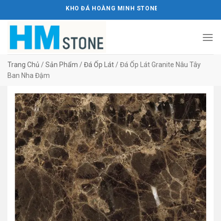
Bỏ
KHO ĐÁ HOÀNG MINH STONE
qua
nội
dung
Trang Chủ
/
Sản Phẩm
/
Đá Ốp Lát
/
Đá Ốp Lát Granite Nâu Tây
Ban Nha Đậm