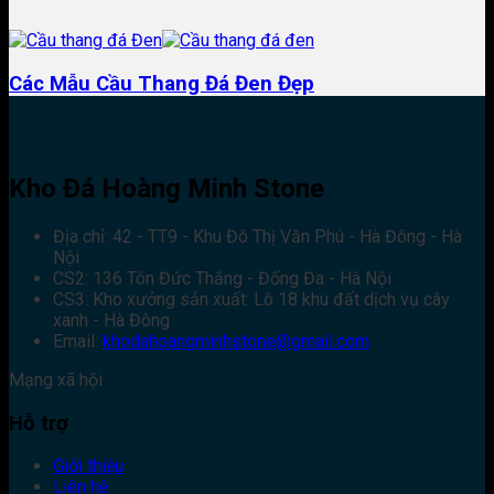
Các Mẫu Cầu Thang Đá Đen Đẹp
Kho Đá Hoàng Minh Stone
Địa chỉ: 42 - TT9 - Khu Đô Thị Văn Phú - Hà Đông - Hà
Nội
CS2: 136 Tôn Đức Thắng - Đống Đa - Hà Nội
CS3: Kho xưởng sản xuất: Lô 18 khu đất dịch vụ cây
xanh - Hà Đông
Email:
khodahoangminhstone@gmail.com
Mạng xã hội
Hỗ trợ
Giới thiệu
Liên hệ