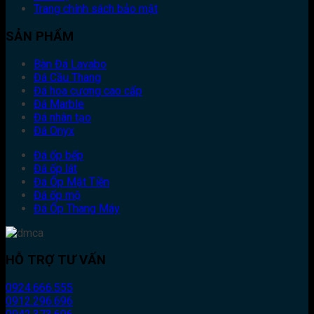
Trang chính sách bảo mật
SẢN PHẨM
Bàn Đá Lavabo
Đá Cầu Thang
Đá hoa cương cao cấp
Đá Marble
Đá nhân tạo
Đá Onyx
Đá ốp bếp
Đá ốp lát
Đá Ốp Mặt Tiền
Đá ốp mộ
Đá Ốp Thang Máy
HỖ TRỢ TƯ VẤN
0924.666.555
0912.296.696