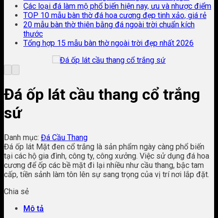
Các loại đá làm mộ phổ biến hiện nay, ưu và nhược điểm
TOP 10 mẫu bàn thờ đá hoa cương đẹp tinh xảo, giá rẻ
20 mẫu bàn thờ thiên bằng đá ngoài trời chuẩn kích
thước
Tổng hợp 15 mẫu bàn thờ ngoài trời đẹp nhất 2026
Đá ốp lát cầu thang cổ trắng
sứ
Danh mục:
Đá Cầu Thang
Đá ốp lát Mặt đen cổ trắng là sản phẩm ngày càng phổ biến
tại các hộ gia đình, công ty, công xưởng. Việc sử dụng đá hoa
cương để ốp các bề mặt đi lại nhiều như cầu thang, bậc tam
cấp, tiền sảnh làm tôn lên sự sang trọng của vị trí nơi lắp đặt.
Chia sẻ
Mô tả