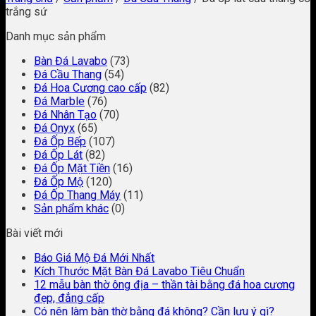
trắng sứ
Danh mục sản phẩm
Bàn Đá Lavabo
(73)
Đá Cầu Thang
(54)
Đá Hoa Cương cao cấp
(82)
Đá Marble
(76)
Đá Nhân Tạo
(70)
Đá Onyx
(65)
Đá Ốp Bếp
(107)
Đá Ốp Lát
(82)
Đá Ốp Mặt Tiền
(16)
Đá Ốp Mộ
(120)
Đá Ốp Thang Máy
(11)
Sản phẩm khác
(0)
Bài viết mới
Báo Giá Mộ Đá Mới Nhất
Kích Thước Mặt Bàn Đá Lavabo Tiêu Chuẩn
12 mẫu bàn thờ ông địa – thần tài bằng đá hoa cương
đẹp, đẳng cấp
Có nên làm bàn thờ bằng đá không? Cần lưu ý gì?