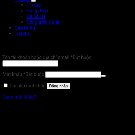
Tin tức
Đá ốp bếp
Đá ốp lát
Công trình dự án
Giới thiệu
Liên hệ
Đăng nhập
Tên tài khoản hoặc địa chỉ email
*
Bắt buộc
Mật khẩu
*
Bắt buộc
Ghi nhớ mật khẩu
Đăng nhập
Quên mật khẩu?