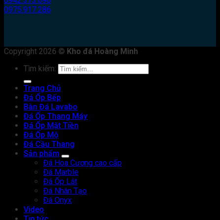
0942.373.696
0975.917.286
Copyright 2026 ©
Kho đá Hoàng Minh
Tìm kiếm:
Trang Chủ
Đá Ốp Bếp
Bàn Đá Lavabo
Đá Ốp Thang Máy
Đá Ốp Mặt Tiền
Đá Ốp Mộ
Đá Cầu Thang
Sản phẩm
Đá Hoa Cương cao cấp
Đá Marble
Đá Ốp Lát
Đá Nhân Tạo
Đá Onyx
Video
Tin tức